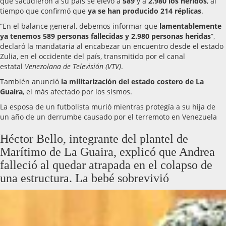
que sacudieron a su país se elevó a
589
y a
2.980 los heridos
, al
tiempo que confirmó que
ya se han producido 214 réplicas
.
“En el balance general, debemos informar que
lamentablemente
ya tenemos 589 personas fallecidas y 2.980 personas heridas
”,
declaró la mandataria al encabezar un encuentro desde el estado
Zulia, en el occidente del país, transmitido por el canal
estatal
Venezolana de Televisión (VTV)
.
También anunció
la militarización del estado costero de La
Guaira
, el más afectado por los sismos.
La esposa de un futbolista murió mientras protegía a su hija de
un año de un derrumbe causado por el terremoto en Venezuela
Héctor Bello, integrante del plantel de
Marítimo de La Guaira, explicó que Andrea
falleció al quedar atrapada en el colapso de
una estructura. La bebé sobrevivió