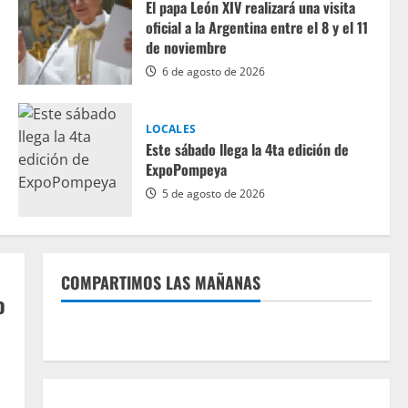
El papa León XIV realizará una visita
oficial a la Argentina entre el 8 y el 11
de noviembre
LOCALES
6 de agosto de 2026
eras y
El papa León XIV re
LOCALES
Argentina entre el
Este sábado llega la 4ta edición de
ExpoPompeya
5 de agosto de 2026
Noticiasmdp
6 de agosto de 2026
COMPARTIMOS LAS MAÑANAS
o