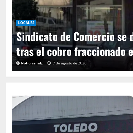
LOCALES
o de alerta
Rigen dos alert
os Toledo
fuertes vientos
Noticiasmdp
6 de agosto de 20