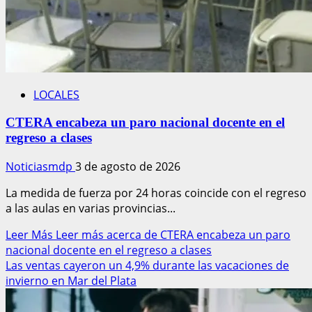
LOCALES
CTERA encabeza un paro nacional docente en el
regreso a clases
Noticiasmdp
3 de agosto de 2026
La medida de fuerza por 24 horas coincide con el regreso
a las aulas en varias provincias...
Leer Más
Leer más acerca de CTERA encabeza un paro
nacional docente en el regreso a clases
Las ventas cayeron un 4,9% durante las vacaciones de
invierno en Mar del Plata