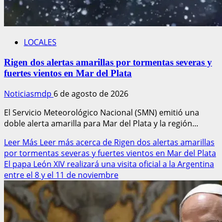
LOCALES
Rigen dos alertas amarillas por tormentas severas y
fuertes vientos en Mar del Plata
Noticiasmdp
6 de agosto de 2026
El Servicio Meteorológico Nacional (SMN) emitió una
doble alerta amarilla para Mar del Plata y la región...
Leer Más
Leer más acerca de Rigen dos alertas amarillas
por tormentas severas y fuertes vientos en Mar del Plata
El papa León XIV realizará una visita oficial a la Argentina
entre el 8 y el 11 de noviembre