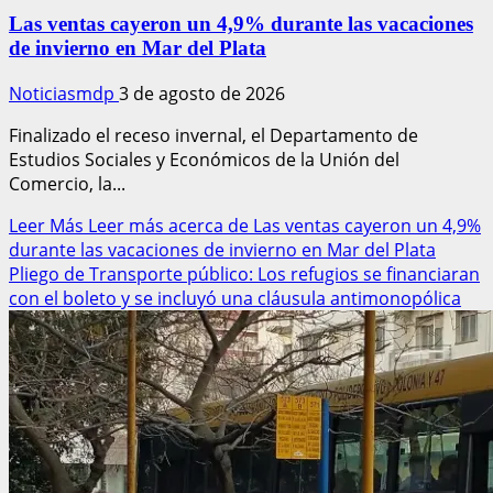
Las ventas cayeron un 4,9% durante las vacaciones
de invierno en Mar del Plata
Noticiasmdp
3 de agosto de 2026
Finalizado el receso invernal, el Departamento de
Estudios Sociales y Económicos de la Unión del
Comercio, la...
Leer Más
Leer más acerca de Las ventas cayeron un 4,9%
durante las vacaciones de invierno en Mar del Plata
Pliego de Transporte público: Los refugios se financiaran
con el boleto y se incluyó una cláusula antimonopólica