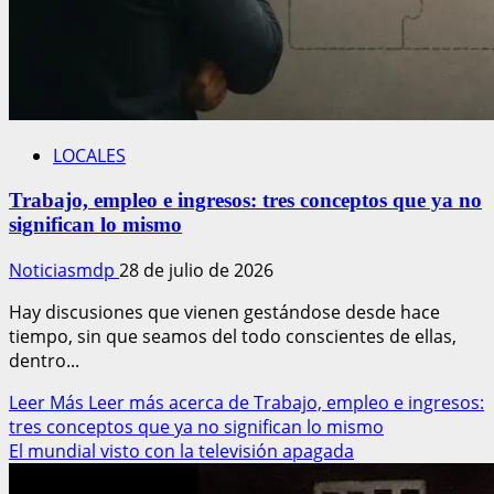
LOCALES
Trabajo, empleo e ingresos: tres conceptos que ya no
significan lo mismo
Noticiasmdp
28 de julio de 2026
Hay discusiones que vienen gestándose desde hace
tiempo, sin que seamos del todo conscientes de ellas,
dentro...
Leer Más
Leer más acerca de Trabajo, empleo e ingresos:
tres conceptos que ya no significan lo mismo
El mundial visto con la televisión apagada