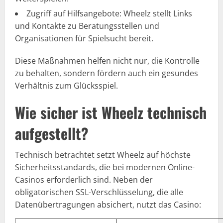
Zugriff auf Hilfsangebote: Wheelz stellt Links
und Kontakte zu Beratungsstellen und
Organisationen für Spielsucht bereit.
Diese Maßnahmen helfen nicht nur, die Kontrolle
zu behalten, sondern fördern auch ein gesundes
Verhältnis zum Glücksspiel.
Wie sicher ist Wheelz technisch
aufgestellt?
Technisch betrachtet setzt Wheelz auf höchste
Sicherheitsstandards, die bei modernen Online-
Casinos erforderlich sind. Neben der
obligatorischen SSL-Verschlüsselung, die alle
Datenübertragungen absichert, nutzt das Casino: