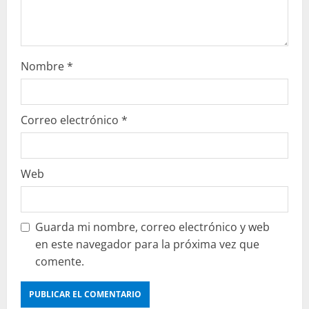
Nombre
*
Correo electrónico
*
Web
Guarda mi nombre, correo electrónico y web
en este navegador para la próxima vez que
comente.