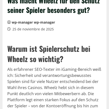
Was macht Wheelz für den Schutz
seiner Spieler besonders gut?
wp-manager wp-manager
25 de noviembre de 2025
Warum ist Spielerschutz bei
Wheelz so wichtig?
Als erfahrener SEO-Texter im iGaming-Bereich weiß
ich: Sicherheit und verantwortungsbewusstes
Spielen sind für viele Nutzer entscheidend bei der
Wahl ihres Casinos. Wheelz hebt sich in diesem
Punkt deutlich von vielen Mitbewerbern ab. Die
Plattform legt einen starken Fokus auf den Schutz
der Spieler – von der Kontoeröffnung bis hin zum