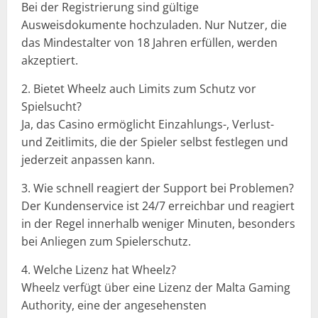
Bei der Registrierung sind gültige
Ausweisdokumente hochzuladen. Nur Nutzer, die
das Mindestalter von 18 Jahren erfüllen, werden
akzeptiert.
2. Bietet Wheelz auch Limits zum Schutz vor
Spielsucht?
Ja, das Casino ermöglicht Einzahlungs-, Verlust-
und Zeitlimits, die der Spieler selbst festlegen und
jederzeit anpassen kann.
3. Wie schnell reagiert der Support bei Problemen?
Der Kundenservice ist 24/7 erreichbar und reagiert
in der Regel innerhalb weniger Minuten, besonders
bei Anliegen zum Spielerschutz.
4. Welche Lizenz hat Wheelz?
Wheelz verfügt über eine Lizenz der Malta Gaming
Authority, eine der angesehensten