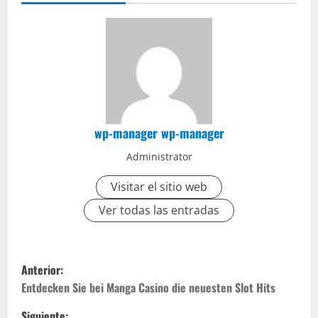
wp-manager wp-manager
Administrator
Visitar el sitio web
Ver todas las entradas
Anterior:
Entdecken Sie bei Manga Casino die neuesten Slot Hits
Siguiente: