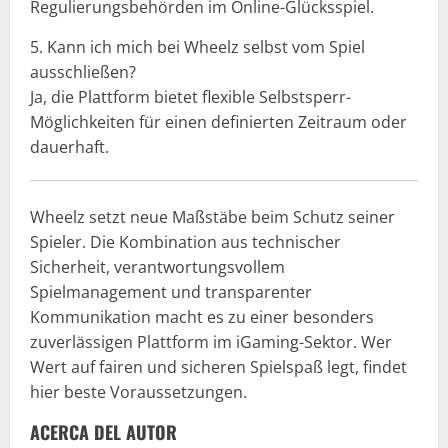
Regulierungsbehörden im Online-Glücksspiel.
5. Kann ich mich bei Wheelz selbst vom Spiel
ausschließen?
Ja, die Plattform bietet flexible Selbstsperr-
Möglichkeiten für einen definierten Zeitraum oder
dauerhaft.
Wheelz setzt neue Maßstäbe beim Schutz seiner
Spieler. Die Kombination aus technischer
Sicherheit, verantwortungsvollem
Spielmanagement und transparenter
Kommunikation macht es zu einer besonders
zuverlässigen Plattform im iGaming-Sektor. Wer
Wert auf fairen und sicheren Spielspaß legt, findet
hier beste Voraussetzungen.
ACERCA DEL AUTOR