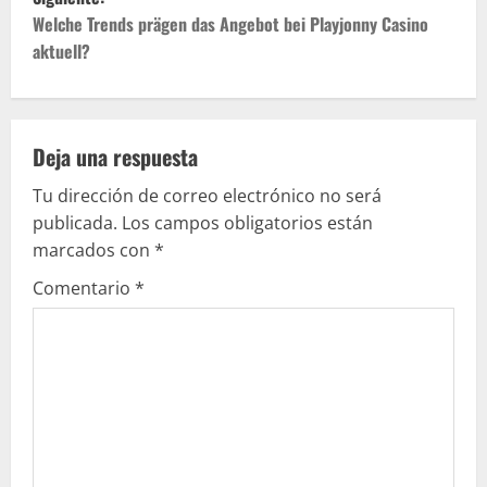
Welche Trends prägen das Angebot bei Playjonny Casino
aktuell?
Deja una respuesta
Tu dirección de correo electrónico no será
publicada.
Los campos obligatorios están
marcados con
*
Comentario
*