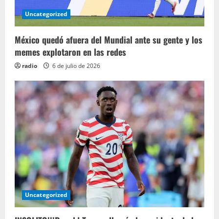
Uncategorized
México quedó afuera del Mundial ante su gente y los
memes explotaron en las redes
radio
6 de julio de 2026
Uncategorized