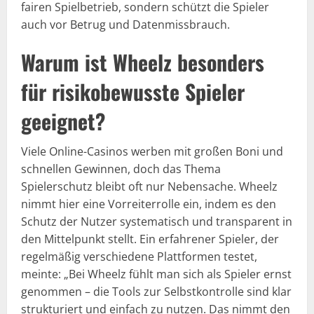
fairen Spielbetrieb, sondern schützt die Spieler
auch vor Betrug und Datenmissbrauch.
Warum ist Wheelz besonders
für risikobewusste Spieler
geeignet?
Viele Online-Casinos werben mit großen Boni und
schnellen Gewinnen, doch das Thema
Spielerschutz bleibt oft nur Nebensache. Wheelz
nimmt hier eine Vorreiterrolle ein, indem es den
Schutz der Nutzer systematisch und transparent in
den Mittelpunkt stellt. Ein erfahrener Spieler, der
regelmäßig verschiedene Plattformen testet,
meinte: „Bei Wheelz fühlt man sich als Spieler ernst
genommen – die Tools zur Selbstkontrolle sind klar
strukturiert und einfach zu nutzen. Das nimmt den