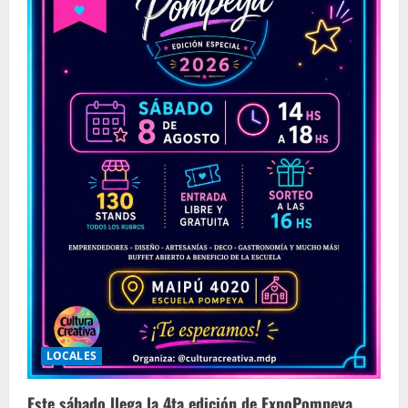
LOCALES
Este sábado llega la 4ta edición de ExpoPompeya