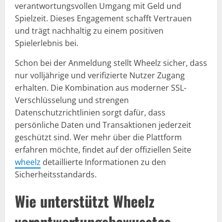
verantwortungsvollen Umgang mit Geld und
Spielzeit. Dieses Engagement schafft Vertrauen
und trägt nachhaltig zu einem positiven
Spielerlebnis bei.
Schon bei der Anmeldung stellt Wheelz sicher, dass
nur volljährige und verifizierte Nutzer Zugang
erhalten. Die Kombination aus moderner SSL-
Verschlüsselung und strengen
Datenschutzrichtlinien sorgt dafür, dass
persönliche Daten und Transaktionen jederzeit
geschützt sind. Wer mehr über die Plattform
erfahren möchte, findet auf der offiziellen Seite
wheelz
detaillierte Informationen zu den
Sicherheitsstandards.
Wie unterstützt Wheelz
verantwortungsbewusstes