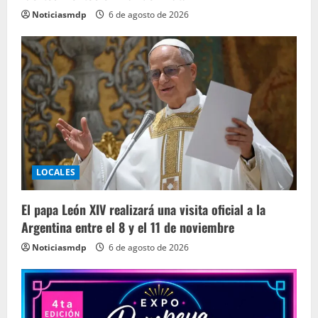
Noticiasmdp
6 de agosto de 2026
LOCALES
El papa León XIV realizará una visita oficial a la
Argentina entre el 8 y el 11 de noviembre
Noticiasmdp
6 de agosto de 2026