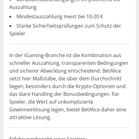
Auszahlung
Mindestauszahlung meist bei 10-20 €
Starke Sicherheitsprüfungen zum Schutz der
Spieler
In der iGaming-Branche ist die Kombination aus
schneller Auszahlung, transparenten Bedingungen
und sicherer Abwicklung entscheidend. BetAlice
setzt hier Maßstäbe, die über dem Durchschnitt
liegen, besonders durch die Krypto-Optionen und
das klare Handling der Bonusbedingungen. Für
Spieler, die Wert auf unkomplizierte
Gewinneinlösung legen, bietet BetAlice daher eine
attraktive Lösung.