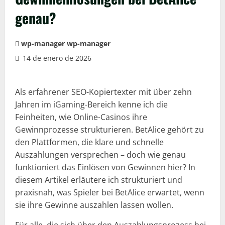
genau?
wp-manager wp-manager
14 de enero de 2026
Als erfahrener SEO-Kopiertexter mit über zehn
Jahren im iGaming-Bereich kenne ich die
Feinheiten, wie Online-Casinos ihre
Gewinnprozesse strukturieren. BetAlice gehört zu
den Plattformen, die klare und schnelle
Auszahlungen versprechen – doch wie genau
funktioniert das Einlösen von Gewinnen hier? In
diesem Artikel erläutere ich strukturiert und
praxisnah, was Spieler bei BetAlice erwartet, wenn
sie ihre Gewinne auszahlen lassen wollen.