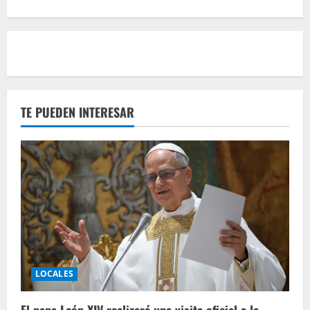
TE PUEDEN INTERESAR
LOCALES