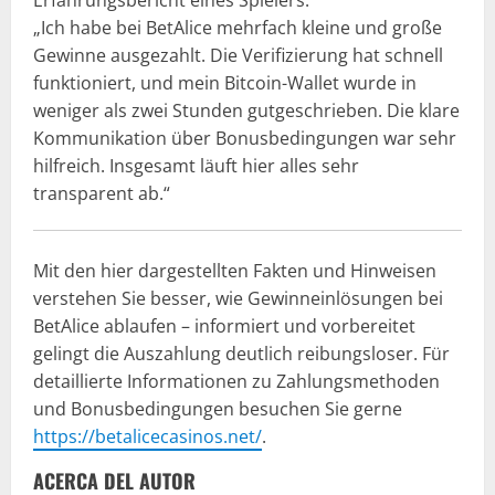
Erfahrungsbericht eines Spielers:
„Ich habe bei BetAlice mehrfach kleine und große
Gewinne ausgezahlt. Die Verifizierung hat schnell
funktioniert, und mein Bitcoin-Wallet wurde in
weniger als zwei Stunden gutgeschrieben. Die klare
Kommunikation über Bonusbedingungen war sehr
hilfreich. Insgesamt läuft hier alles sehr
transparent ab.“
Mit den hier dargestellten Fakten und Hinweisen
verstehen Sie besser, wie Gewinneinlösungen bei
BetAlice ablaufen – informiert und vorbereitet
gelingt die Auszahlung deutlich reibungsloser. Für
detaillierte Informationen zu Zahlungsmethoden
und Bonusbedingungen besuchen Sie gerne
https://betalicecasinos.net/
.
ACERCA DEL AUTOR