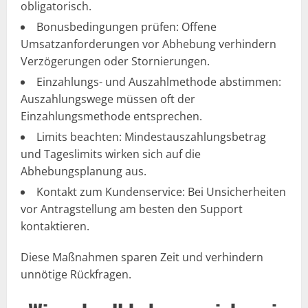
obligatorisch.
Bonusbedingungen prüfen: Offene
Umsatzanforderungen vor Abhebung verhindern
Verzögerungen oder Stornierungen.
Einzahlungs- und Auszahlmethode abstimmen:
Auszahlungswege müssen oft der
Einzahlungsmethode entsprechen.
Limits beachten: Mindestauszahlungsbetrag
und Tageslimits wirken sich auf die
Abhebungsplanung aus.
Kontakt zum Kundenservice: Bei Unsicherheiten
vor Antragstellung am besten den Support
kontaktieren.
Diese Maßnahmen sparen Zeit und verhindern
unnötige Rückfragen.