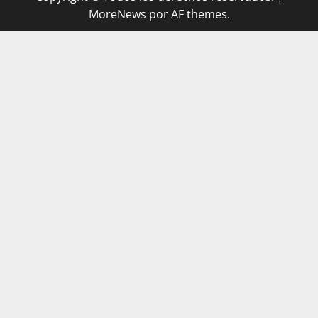
MoreNews
por AF themes.