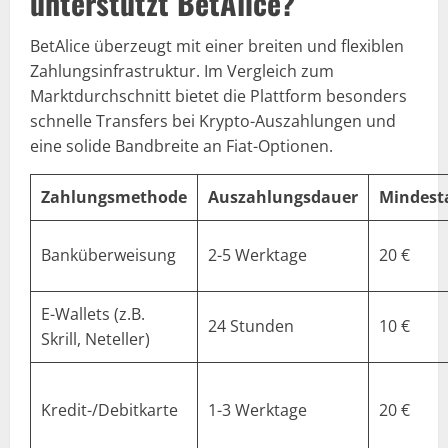
unterstützt BetAlice?
BetAlice überzeugt mit einer breiten und flexiblen
Zahlungsinfrastruktur. Im Vergleich zum
Marktdurchschnitt bietet die Plattform besonders
schnelle Transfers bei Krypto-Auszahlungen und
eine solide Bandbreite an Fiat-Optionen.
Zahlungsmethode
Auszahlungsdauer
Mindest
Banküberweisung
2-5 Werktage
20 €
E-Wallets (z.B.
24 Stunden
10 €
Skrill, Neteller)
Kredit-/Debitkarte
1-3 Werktage
20 €