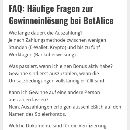
FAQ: Häufige Fragen zur
Gewinneinlösung bei BetAlice
Wie lange dauert die Auszahlung?
Je nach Zahlungsmethode zwischen wenigen
Stunden (E-Wallet, Krypto) und bis zu fünf
Werktagen (Banküberweisung).
Was passiert, wenn ich einen Bonus aktiv habe?
Gewinne sind erst auszuzahlen, wenn die
Umsatzbedingungen vollständig erfüllt sind.
Kann ich Gewinne auf eine andere Person
auszahlen lassen?
Nein, Auszahlungen erfolgen ausschließlich auf den
Namen des Spielerkontos.
Welche Dokumente sind für die Verifizierung