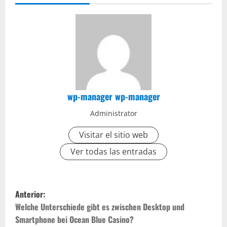
wp-manager wp-manager
Administrator
Visitar el sitio web
Ver todas las entradas
Anterior:
Welche Unterschiede gibt es zwischen Desktop und
Smartphone bei Ocean Blue Casino?