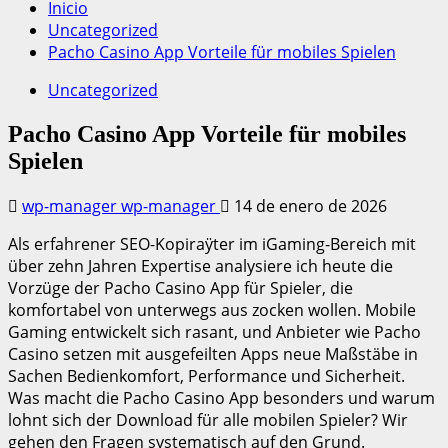
Inicio
Uncategorized
Pacho Casino App Vorteile für mobiles Spielen
Uncategorized
Pacho Casino App Vorteile für mobiles
Spielen
wp-manager wp-manager
14 de enero de 2026
Als erfahrener SEO-Kopiraÿter im iGaming-Bereich mit
über zehn Jahren Expertise analysiere ich heute die
Vorzüge der Pacho Casino App für Spieler, die
komfortabel von unterwegs aus zocken wollen. Mobile
Gaming entwickelt sich rasant, und Anbieter wie Pacho
Casino setzen mit ausgefeilten Apps neue Maßstäbe in
Sachen Bedienkomfort, Performance und Sicherheit.
Was macht die Pacho Casino App besonders und warum
lohnt sich der Download für alle mobilen Spieler? Wir
gehen den Fragen systematisch auf den Grund.