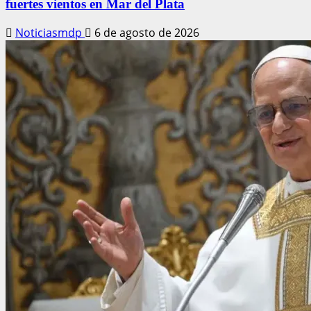
fuertes vientos en Mar del Plata
Noticiasmdp
6 de agosto de 2026