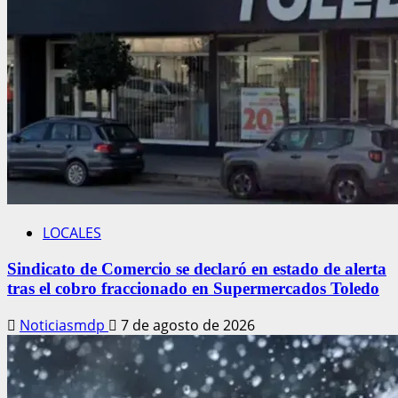
LOCALES
Sindicato de Comercio se declaró en estado de alerta
tras el cobro fraccionado en Supermercados Toledo
Noticiasmdp
7 de agosto de 2026