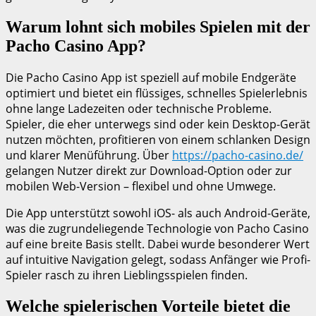
Warum lohnt sich mobiles Spielen mit der
Pacho Casino App?
Die Pacho Casino App ist speziell auf mobile Endgeräte
optimiert und bietet ein flüssiges, schnelles Spielerlebnis
ohne lange Ladezeiten oder technische Probleme.
Spieler, die eher unterwegs sind oder kein Desktop-Gerät
nutzen möchten, profitieren von einem schlanken Design
und klarer Menüführung. Über
https://pacho-casino.de/
gelangen Nutzer direkt zur Download-Option oder zur
mobilen Web-Version – flexibel und ohne Umwege.
Die App unterstützt sowohl iOS- als auch Android-Geräte,
was die zugrundeliegende Technologie von Pacho Casino
auf eine breite Basis stellt. Dabei wurde besonderer Wert
auf intuitive Navigation gelegt, sodass Anfänger wie Profi-
Spieler rasch zu ihren Lieblingsspielen finden.
Welche spielerischen Vorteile bietet die