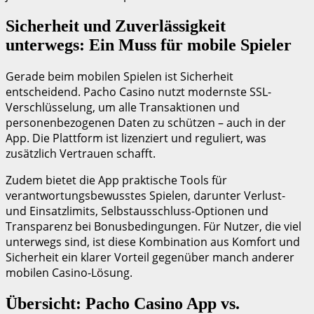
Sicherheit und Zuverlässigkeit
unterwegs: Ein Muss für mobile Spieler
Gerade beim mobilen Spielen ist Sicherheit
entscheidend. Pacho Casino nutzt modernste SSL-
Verschlüsselung, um alle Transaktionen und
personenbezogenen Daten zu schützen – auch in der
App. Die Plattform ist lizenziert und reguliert, was
zusätzlich Vertrauen schafft.
Zudem bietet die App praktische Tools für
verantwortungsbewusstes Spielen, darunter Verlust-
und Einsatzlimits, Selbstausschluss-Optionen und
Transparenz bei Bonusbedingungen. Für Nutzer, die viel
unterwegs sind, ist diese Kombination aus Komfort und
Sicherheit ein klarer Vorteil gegenüber manch anderer
mobilen Casino-Lösung.
Übersicht: Pacho Casino App vs.