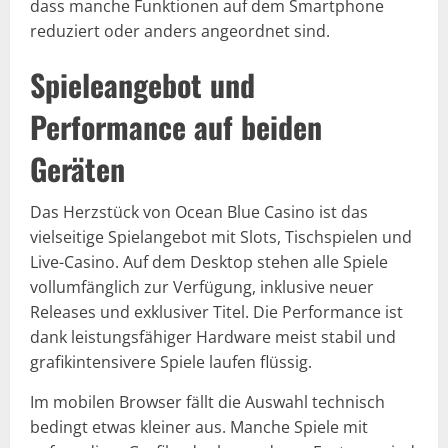
dass manche Funktionen auf dem Smartphone
reduziert oder anders angeordnet sind.
Spieleangebot und
Performance auf beiden
Geräten
Das Herzstück von Ocean Blue Casino ist das
vielseitige Spielangebot mit Slots, Tischspielen und
Live-Casino. Auf dem Desktop stehen alle Spiele
vollumfänglich zur Verfügung, inklusive neuer
Releases und exklusiver Titel. Die Performance ist
dank leistungsfähiger Hardware meist stabil und
grafikintensivere Spiele laufen flüssig.
Im mobilen Browser fällt die Auswahl technisch
bedingt etwas kleiner aus. Manche Spiele mit