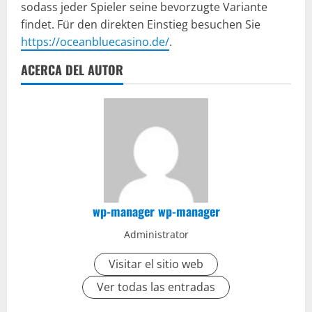
sodass jeder Spieler seine bevorzugte Variante
findet. Für den direkten Einstieg besuchen Sie
https://oceanbluecasino.de/
.
ACERCA DEL AUTOR
wp-manager wp-manager
Administrator
Visitar el sitio web
Ver todas las entradas