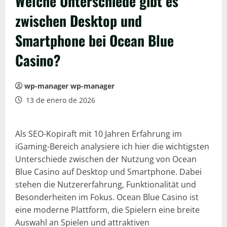
Welche Unterschiede gibt es
zwischen Desktop und
Smartphone bei Ocean Blue
Casino?
wp-manager wp-manager
13 de enero de 2026
Als SEO-Kopiraft mit 10 Jahren Erfahrung im
iGaming-Bereich analysiere ich hier die wichtigsten
Unterschiede zwischen der Nutzung von Ocean
Blue Casino auf Desktop und Smartphone. Dabei
stehen die Nutzererfahrung, Funktionalität und
Besonderheiten im Fokus. Ocean Blue Casino ist
eine moderne Plattform, die Spielern eine breite
Auswahl an Spielen und attraktiven