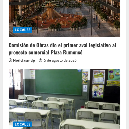
LOCALES
Comisión de Obras dio el primer aval legislativo al
proyecto comercial Plaza Rumencó
Noticiasmdp
5 de agosto de 2026
LOCALES