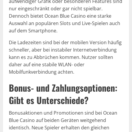
aufwendiger Grafik oder besonderen Features sind
nur eingeschränkt oder gar nicht spielbar.
Dennoch bietet Ocean Blue Casino eine starke
Auswahl an populären Slots und Live-Spielen auch
auf dem Smartphone.
Die Ladezeiten sind bei der mobilen Version häufig
schneller, aber bei instabiler Internetverbindung
kann es zu Abbrüchen kommen. Nutzer sollten
daher auf eine stabile WLAN- oder
Mobilfunkverbindung achten.
Bonus- und Zahlungsoptionen:
Gibt es Unterschiede?
Bonusaktionen und Promotionen sind bei Ocean
Blue Casino auf beiden Geräten weitgehend
identisch. Neue Spieler erhalten den gleichen