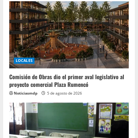
LOCALES
Comisión de Obras dio el primer aval legislativo al
proyecto comercial Plaza Rumencó
Noticiasmdp
5 de agosto de 2026