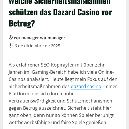
Welche Sicherheitsmaßnahmen
schützen das Dazard Casino vor
Betrug?
wp-manager wp-manager
6 de diciembre de 2025
Als erfahrener SEO-Kopiraÿter mit über zehn
Jahren im iGaming-Bereich habe ich viele Online-
Casinos analysiert. Heute liegt mein Fokus auf den
Sicherheitsmaßnahmen des
dazard casino
– einer
Plattform, die sich durch hohe
Vertrauenswürdigkeit und Schutzmechanismen
gegen Betrug auszeichnet. Sicherheit steht hier
ganz oben, denn nur so können Spieler beruhigt
wettbewerbsfähige und faire Spiele genießen.