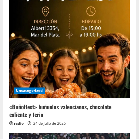
Uncategorized
«Buñolfest» buñuelos valencianos, chocolate
caliente y feria
radio
24 de julio de 2026