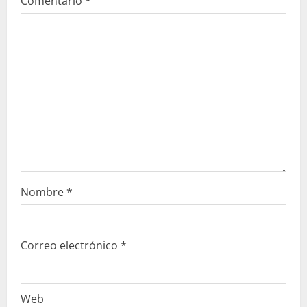
Comentario
*
Nombre
*
Correo electrónico
*
Web