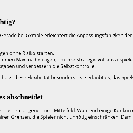
htig?
ts. Gerade bei Gxmble erleichtert die Anpassungsfähigkeit 
gen ohne Risiko starten.
 hohen Maximalbeträgen, um ihre Strategie voll auszuspiele
sgaben und verbessern die Selbstkontrolle.
chätzt diese Flexibilität besonders – sie erlaubt es, das Spi
s abschneidet
le in einem angenehmen Mittelfeld. Während einige Konkurr
n Grenzen, die Spieler nicht unnötig einschränken. Damit v