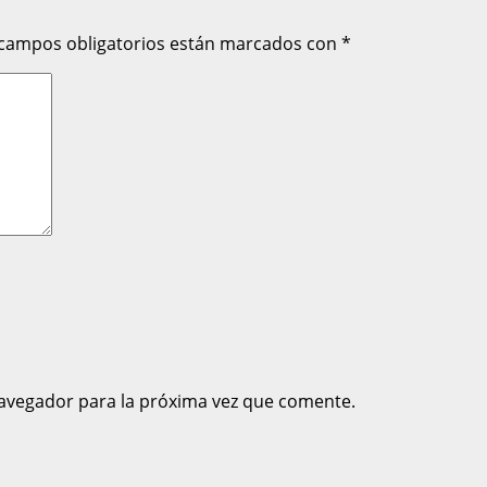
 campos obligatorios están marcados con
*
avegador para la próxima vez que comente.