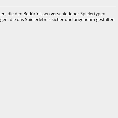
nzen, die den Bedürfnissen verschiedener Spielertypen
gen, die das Spielerlebnis sicher und angenehm gestalten.