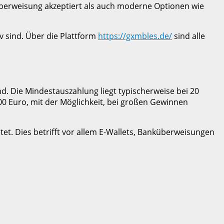
Überweisung akzeptiert als auch moderne Optionen wie
v sind. Über die Plattform
https://gxmbles.de/
sind alle
nd. Die Mindestauszahlung liegt typischerweise bei 20
00 Euro, mit der Möglichkeit, bei großen Gewinnen
tet. Dies betrifft vor allem E-Wallets, Banküberweisungen