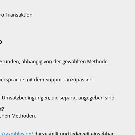
ro Transaktion
o
2 Stunden, abhängig von der gewählten Methode.
h Rücksprache mit dem Support anzupassen.
d Umsatzbedingungen, die separat angegeben sind.
t?
sischen Methoden.
s://gxmbles.de/
dargestellt und jederzeit einsehbar.