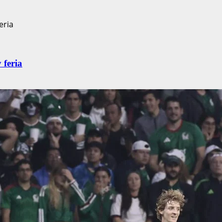
 feria