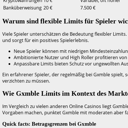
Kryptowährungen
10 €
Variabel, oft höher
Banküberweisung
20 €
7.500 €
Warum sind flexible Limits für Spieler wic
Viele Spieler unterschätzen die Bedeutung flexibler Limi
und sorgt für ein positives Spielerlebnis.
Neue Spieler können mit niedrigen Mindesteinzahlun
Ambitionierte Nutzer und High Roller profitieren von
Anpassbare Limits bieten Schutz vor ungewollten Au
Ein erfahrener Spieler, der regelmäßig bei Gxmble spielt, s
verzichten zu müssen.
Wie Gxmble Limits im Kontext des Markte
Im Vergleich zu vielen anderen Online Casinos liegt Gxmb
Vorgaben machen, punktet Gxmble mit moderaten aber faire
Quick facts: Betragsgrenzen bei Gxmble