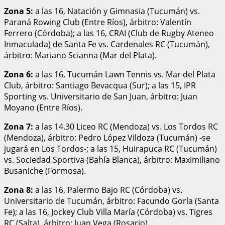
Zona 5:
a las 16, Natación y Gimnasia (Tucumán) vs.
Paraná Rowing Club (Entre Ríos), árbitro: Valentín
Ferrero (Córdoba); a las 16, CRAI (Club de Rugby Ateneo
Inmaculada) de Santa Fe vs. Cardenales RC (Tucumán),
árbitro: Mariano Scianna (Mar del Plata).
Zona 6:
a las 16, Tucumán Lawn Tennis vs. Mar del Plata
Club, árbitro: Santiago Bevacqua (Sur); a las 15, IPR
Sporting vs. Universitario de San Juan, árbitro: Juan
Moyano (Entre Ríos).
Zona 7:
a las 14.30 Liceo RC (Mendoza) vs. Los Tordos RC
(Mendoza), árbitro: Pedro López Vildoza (Tucumán) -se
jugará en Los Tordos-; a las 15, Huirapuca RC (Tucumán)
vs. Sociedad Sportiva (Bahía Blanca), árbitro: Maximiliano
Busaniche (Formosa).
Zona 8:
a las 16, Palermo Bajo RC (Córdoba) vs.
Universitario de Tucumán, árbitro: Facundo Gorla (Santa
Fe); a las 16, Jockey Club Villa María (Córdoba) vs. Tigres
RC (Salta), árbitro: Juan Vega (Rosario).