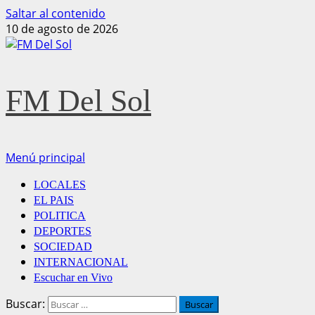
Saltar al contenido
10 de agosto de 2026
FM Del Sol
Menú principal
LOCALES
EL PAIS
POLITICA
DEPORTES
SOCIEDAD
INTERNACIONAL
Escuchar en Vivo
Buscar: