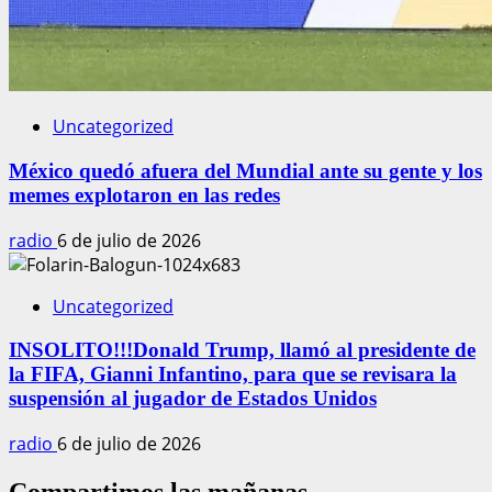
Uncategorized
México quedó afuera del Mundial ante su gente y los
memes explotaron en las redes
radio
6 de julio de 2026
Uncategorized
INSOLITO!!!Donald Trump, llamó al presidente de
la FIFA, Gianni Infantino, para que se revisara la
suspensión al jugador de Estados Unidos
radio
6 de julio de 2026
Compartimos las mañanas