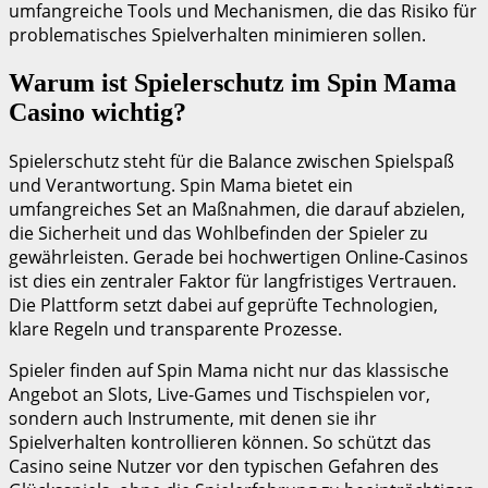
umfangreiche Tools und Mechanismen, die das Risiko für
problematisches Spielverhalten minimieren sollen.
Warum ist Spielerschutz im Spin Mama
Casino wichtig?
Spielerschutz steht für die Balance zwischen Spielspaß
und Verantwortung. Spin Mama bietet ein
umfangreiches Set an Maßnahmen, die darauf abzielen,
die Sicherheit und das Wohlbefinden der Spieler zu
gewährleisten. Gerade bei hochwertigen Online-Casinos
ist dies ein zentraler Faktor für langfristiges Vertrauen.
Die Plattform setzt dabei auf geprüfte Technologien,
klare Regeln und transparente Prozesse.
Spieler finden auf Spin Mama nicht nur das klassische
Angebot an Slots, Live-Games und Tischspielen vor,
sondern auch Instrumente, mit denen sie ihr
Spielverhalten kontrollieren können. So schützt das
Casino seine Nutzer vor den typischen Gefahren des