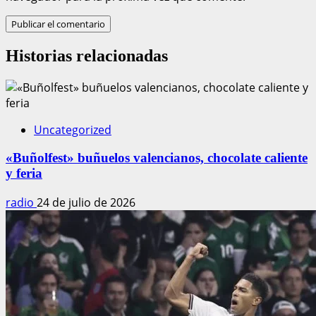
Historias relacionadas
Uncategorized
«Buñolfest» buñuelos valencianos, chocolate caliente
y feria
radio
24 de julio de 2026