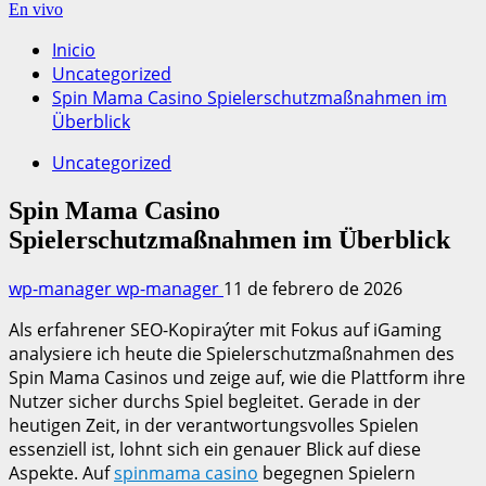
En vivo
Inicio
Uncategorized
Spin Mama Casino Spielerschutzmaßnahmen im
Überblick
Uncategorized
Spin Mama Casino
Spielerschutzmaßnahmen im Überblick
wp-manager wp-manager
11 de febrero de 2026
Als erfahrener SEO-Kopiraýter mit Fokus auf iGaming
analysiere ich heute die Spielerschutzmaßnahmen des
Spin Mama Casinos und zeige auf, wie die Plattform ihre
Nutzer sicher durchs Spiel begleitet. Gerade in der
heutigen Zeit, in der verantwortungsvolles Spielen
essenziell ist, lohnt sich ein genauer Blick auf diese
Aspekte. Auf
spinmama casino
begegnen Spielern