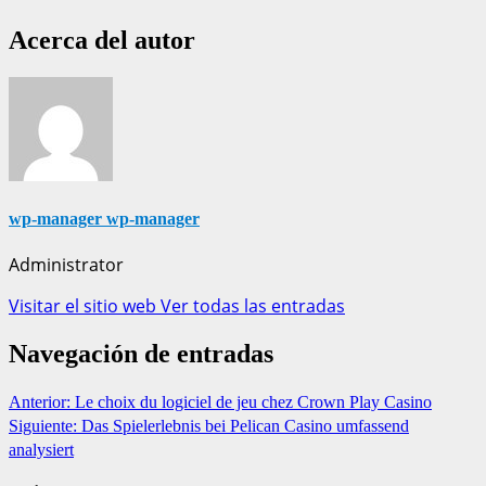
Acerca del autor
wp-manager wp-manager
Administrator
Visitar el sitio web
Ver todas las entradas
Navegación de entradas
Anterior:
Le choix du logiciel de jeu chez Crown Play Casino
Siguiente:
Das Spielerlebnis bei Pelican Casino umfassend
analysiert