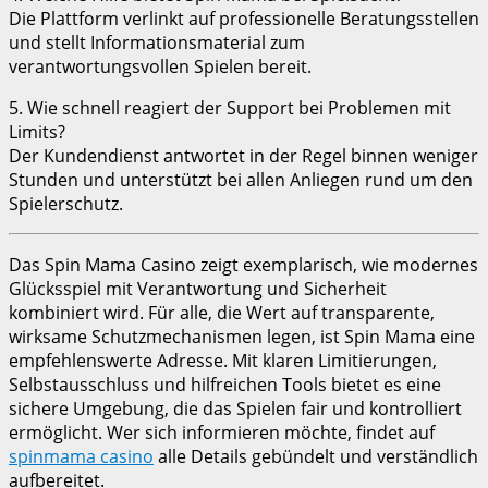
Die Plattform verlinkt auf professionelle Beratungsstellen
und stellt Informationsmaterial zum
verantwortungsvollen Spielen bereit.
5. Wie schnell reagiert der Support bei Problemen mit
Limits?
Der Kundendienst antwortet in der Regel binnen weniger
Stunden und unterstützt bei allen Anliegen rund um den
Spielerschutz.
Das Spin Mama Casino zeigt exemplarisch, wie modernes
Glücksspiel mit Verantwortung und Sicherheit
kombiniert wird. Für alle, die Wert auf transparente,
wirksame Schutzmechanismen legen, ist Spin Mama eine
empfehlenswerte Adresse. Mit klaren Limitierungen,
Selbstausschluss und hilfreichen Tools bietet es eine
sichere Umgebung, die das Spielen fair und kontrolliert
ermöglicht. Wer sich informieren möchte, findet auf
spinmama casino
alle Details gebündelt und verständlich
aufbereitet.