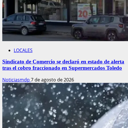
LOCALES
Sindicato de Comercio se declaró en estado de alerta
tras el cobro fraccionado en Supermercados Toledo
Noticiasmdp
7 de agosto de 2026