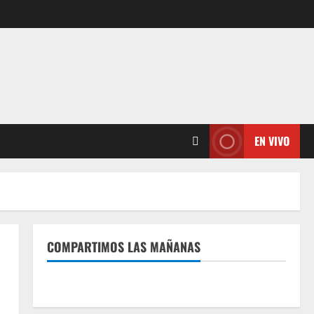
EN VIVO
COMPARTIMOS LAS MAÑANAS