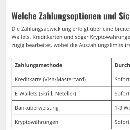
Welche Zahlungsoptionen und Sich
Die Zahlungsabwicklung erfolgt über eine breit
Wallets, Kreditkarten und sogar Kryptowährung
zügig bearbeitet, wobei die Auszahlungslimits 
Zahlungsmethode
Durch
Kreditkarte (Visa/Mastercard)
Sofort
E-Wallets (Skrill, Neteller)
Sofort
Banküberweisung
1-3 W
Kryptowährungen
Sofort