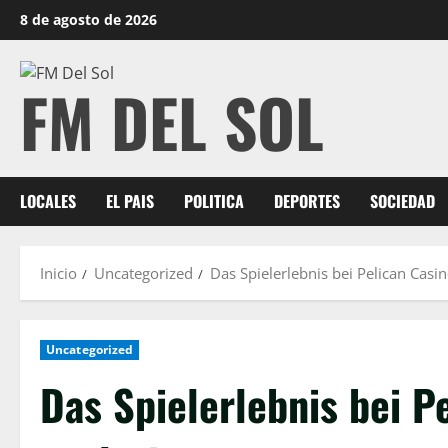
8 de agosto de 2026
FM DEL SOL
LOCALES
EL PAIS
POLITICA
DEPORTES
SOCIEDAD
Inicio
Uncategorized
Das Spielerlebnis bei Pelican Casi
Uncategorized
Das Spielerlebnis bei P