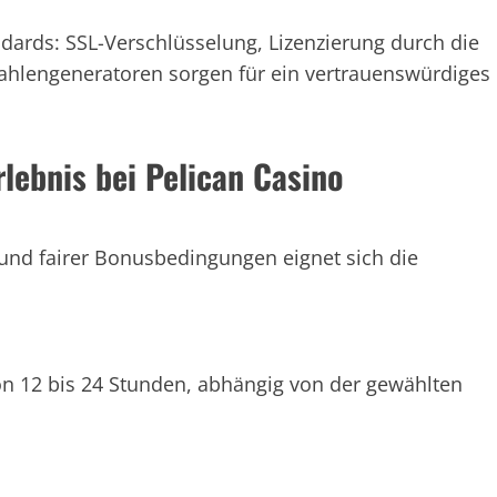
ndards: SSL-Verschlüsselung, Lizenzierung durch die
szahlengeneratoren sorgen für ein vertrauenswürdiges
lebnis bei Pelican Casino
n und fairer Bonusbedingungen eignet sich die
on 12 bis 24 Stunden, abhängig von der gewählten