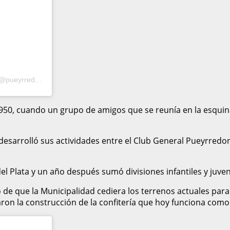
Una publicación compartida de Pueyrredon Rugby | Hockey Club (@pueyrredonrugbyclub)
50, cuando un grupo de amigos que se reunía en la esquina 
desarrolló sus actividades entre el Club General Pueyrredo
el Plata y un año después sumó divisiones infantiles y juven
 de que la Municipalidad cediera los terrenos actuales para
aron la construcción de la confitería que hoy funciona como 