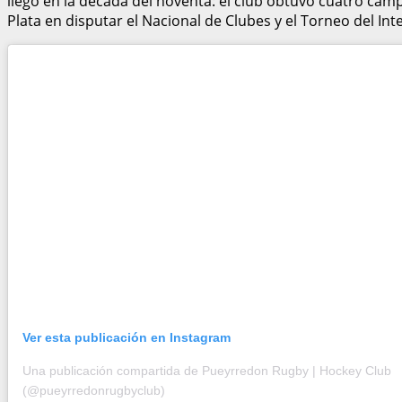
llegó en la década del noventa: el club obtuvo cuatro cam
Plata en disputar el Nacional de Clubes y el Torneo del Inte
Ver esta publicación en Instagram
Una publicación compartida de Pueyrredon Rugby | Hockey Club
(@pueyrredonrugbyclub)