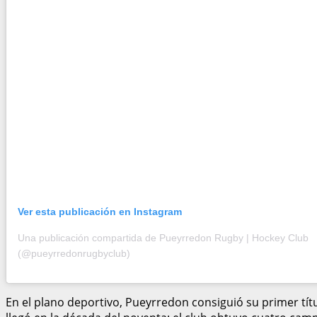
Ver esta publicación en Instagram
Una publicación compartida de Pueyrredon Rugby | Hockey Club
(@pueyrredonrugbyclub)
En el plano deportivo, Pueyrredon consiguió su primer títu