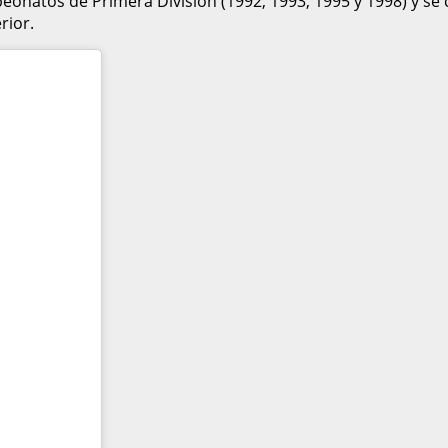
peonatos de Primera División (1992, 1993, 1995 y 1998) y se 
rior.