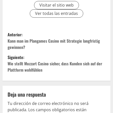
Visitar el sitio web
Ver todas las entradas
Anterior:
Kann man im Plangames Casino mit Strategie langfristig
gewinnen?
Siguiente:
Wie stellt Mozzart Casino sicher, dass Kunden sich auf der
Plattform wohlfühlen
Deja una respuesta
Tu dirección de correo electrónico no será
publicada.
Los campos obligatorios están