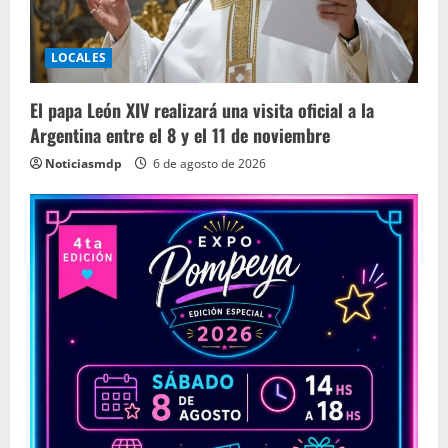
LOCALES
El papa León XIV realizará una visita oficial a la
Argentina entre el 8 y el 11 de noviembre
Noticiasmdp
6 de agosto de 2026