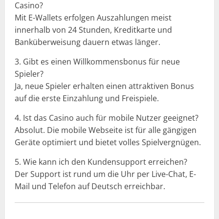
Casino?
Mit E-Wallets erfolgen Auszahlungen meist
innerhalb von 24 Stunden, Kreditkarte und
Banküberweisung dauern etwas länger.
3. Gibt es einen Willkommensbonus für neue
Spieler?
Ja, neue Spieler erhalten einen attraktiven Bonus
auf die erste Einzahlung und Freispiele.
4. Ist das Casino auch für mobile Nutzer geeignet?
Absolut. Die mobile Webseite ist für alle gängigen
Geräte optimiert und bietet volles Spielvergnügen.
5. Wie kann ich den Kundensupport erreichen?
Der Support ist rund um die Uhr per Live-Chat, E-
Mail und Telefon auf Deutsch erreichbar.