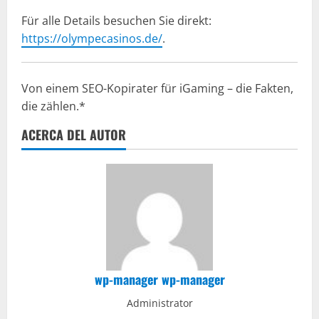
Für alle Details besuchen Sie direkt:
https://olympecasinos.de/
.
Von einem SEO-Kopirater für iGaming – die Fakten,
die zählen.*
ACERCA DEL AUTOR
wp-manager wp-manager
Administrator