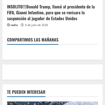
INSOLITO!!!Donald Trump, llamó al presidente de la
FIFA, Gianni Infantino, para que se revisara la
suspensión al jugador de Estados Unidos
radio
6 de julio de 2026
COMPARTIMOS LAS MAÑANAS
TE PUEDEN INTERESAR