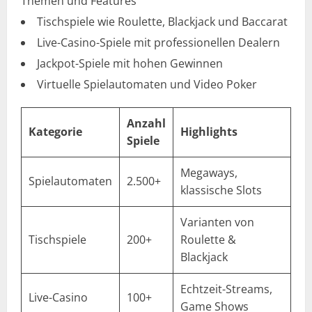
Themen und Features
Tischspiele wie Roulette, Blackjack und Baccarat
Live-Casino-Spiele mit professionellen Dealern
Jackpot-Spiele mit hohen Gewinnen
Virtuelle Spielautomaten und Video Poker
Anzahl
Kategorie
Highlights
Spiele
Megaways,
Spielautomaten
2.500+
klassische Slots
Varianten von
Tischspiele
200+
Roulette &
Blackjack
Echtzeit-Streams,
Live-Casino
100+
Game Shows