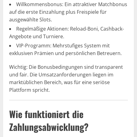
Willkommensbonus: Ein attraktiver Matchbonus
auf die erste Einzahlung plus Freispiele für
ausgewählte Slots.
Regelmäßige Aktionen: Reload-Boni, Cashback-
Angebote und Turniere.
VIP-Programm: Mehrstufiges System mit
exklusiven Prämien und persönlichen Betreuern.
Wichtig: Die Bonusbedingungen sind transparent
und fair. Die Umsatzanforderungen liegen im
marktüblichen Bereich, was für eine seriöse
Plattform spricht.
Wie funktioniert die
Zahlungsabwicklung?