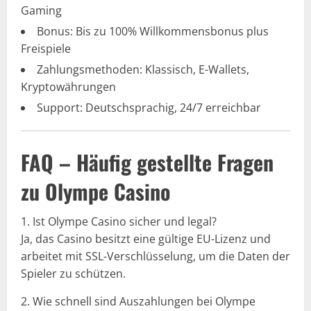
Gaming
Bonus: Bis zu 100% Willkommensbonus plus
Freispiele
Zahlungsmethoden: Klassisch, E-Wallets,
Kryptowährungen
Support: Deutschsprachig, 24/7 erreichbar
FAQ – Häufig gestellte Fragen
zu Olympe Casino
1. Ist Olympe Casino sicher und legal?
Ja, das Casino besitzt eine gültige EU-Lizenz und
arbeitet mit SSL-Verschlüsselung, um die Daten der
Spieler zu schützen.
2. Wie schnell sind Auszahlungen bei Olympe