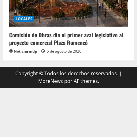
LOCALES
Comisión de Obras dio el primer aval legislativo al
proyecto comercial Plaza Rumencó
Noticiasmdp
5 de agosto de 2026
Copyright © Todos los derechos reservados.
|
MoreNews
por AF themes.