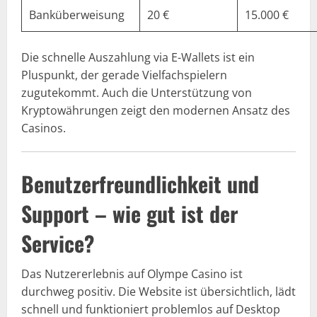
Banküberweisung
20 €
15.000 €
Die schnelle Auszahlung via E-Wallets ist ein
Pluspunkt, der gerade Vielfachspielern
zugutekommt. Auch die Unterstützung von
Kryptowährungen zeigt den modernen Ansatz des
Casinos.
Benutzerfreundlichkeit und
Support – wie gut ist der
Service?
Das Nutzererlebnis auf Olympe Casino ist
durchweg positiv. Die Website ist übersichtlich, lädt
schnell und funktioniert problemlos auf Desktop