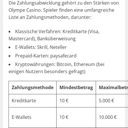
Die Zahlungsabwicklung gehört zu den Stärken von
Olympe Casino. Spieler finden eine umfangreiche
Liste an Zahlungsmethoden, darunter:
Klassische Verfahren: Kreditkarte (Visa,
Mastercard), Banküberweisung
E-Wallets: Skrill, Neteller
Prepaid-Karten: paysafecard
Kryptowährungen: Bitcoin, Ethereum (bei
einigen Nutzern besonders gefragt)
Zahlungsmethode
Mindestbetrag
Maximalbet
Kreditkarte
10 €
5.000 €
E-Wallets
10 €
10.000 €