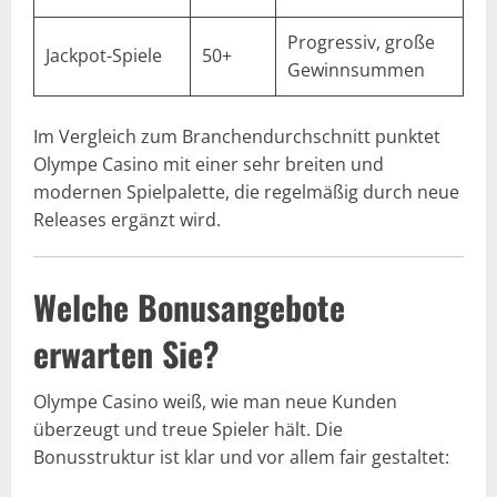
Progressiv, große
Jackpot-Spiele
50+
Gewinnsummen
Im Vergleich zum Branchendurchschnitt punktet
Olympe Casino mit einer sehr breiten und
modernen Spielpalette, die regelmäßig durch neue
Releases ergänzt wird.
Welche Bonusangebote
erwarten Sie?
Olympe Casino weiß, wie man neue Kunden
überzeugt und treue Spieler hält. Die
Bonusstruktur ist klar und vor allem fair gestaltet: