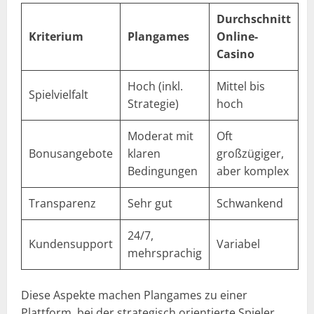
Durchschnitt
Kriterium
Plangames
Online-
Casino
Hoch (inkl.
Mittel bis
Spielvielfalt
Strategie)
hoch
Moderat mit
Oft
Bonusangebote
klaren
großzügiger,
Bedingungen
aber komplex
Transparenz
Sehr gut
Schwankend
24/7,
Kundensupport
Variabel
mehrsprachig
Diese Aspekte machen Plangames zu einer
Plattform, bei der strategisch orientierte Spieler