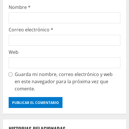
Nombre
*
Correo electrónico
*
Web
Guarda mi nombre, correo electrónico y web
en este navegador para la próxima vez que
comente.
HISTORIAS RELACIONADAS