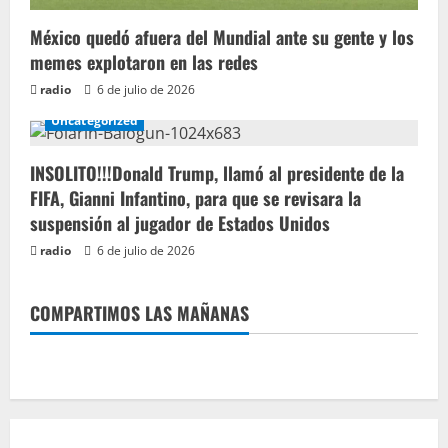
México quedó afuera del Mundial ante su gente y los
memes explotaron en las redes
radio
6 de julio de 2026
Uncategorized
INSOLITO!!!Donald Trump, llamó al presidente de la
FIFA, Gianni Infantino, para que se revisara la
suspensión al jugador de Estados Unidos
radio
6 de julio de 2026
COMPARTIMOS LAS MAÑANAS