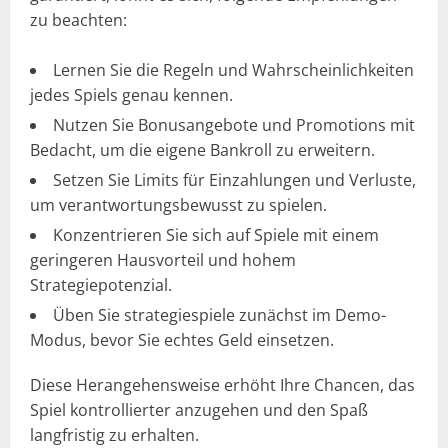
zu beachten:
Lernen Sie die Regeln und Wahrscheinlichkeiten
jedes Spiels genau kennen.
Nutzen Sie Bonusangebote und Promotions mit
Bedacht, um die eigene Bankroll zu erweitern.
Setzen Sie Limits für Einzahlungen und Verluste,
um verantwortungsbewusst zu spielen.
Konzentrieren Sie sich auf Spiele mit einem
geringeren Hausvorteil und hohem
Strategiepotenzial.
Üben Sie strategiespiele zunächst im Demo-
Modus, bevor Sie echtes Geld einsetzen.
Diese Herangehensweise erhöht Ihre Chancen, das
Spiel kontrollierter anzugehen und den Spaß
langfristig zu erhalten.