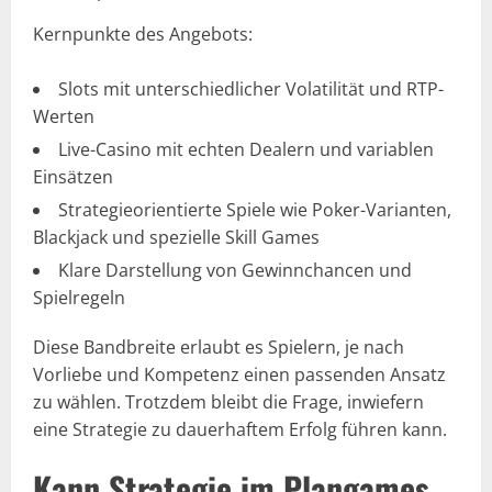
Kernpunkte des Angebots:
Slots mit unterschiedlicher Volatilität und RTP-
Werten
Live-Casino mit echten Dealern und variablen
Einsätzen
Strategieorientierte Spiele wie Poker-Varianten,
Blackjack und spezielle Skill Games
Klare Darstellung von Gewinnchancen und
Spielregeln
Diese Bandbreite erlaubt es Spielern, je nach
Vorliebe und Kompetenz einen passenden Ansatz
zu wählen. Trotzdem bleibt die Frage, inwiefern
eine Strategie zu dauerhaftem Erfolg führen kann.
Kann Strategie im Plangames