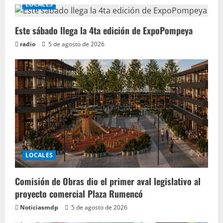
LOCALES
Este sábado llega la 4ta edición de ExpoPompeya
radio
5 de agosto de 2026
LOCALES
Comisión de Obras dio el primer aval legislativo al
proyecto comercial Plaza Rumencó
Noticiasmdp
5 de agosto de 2026