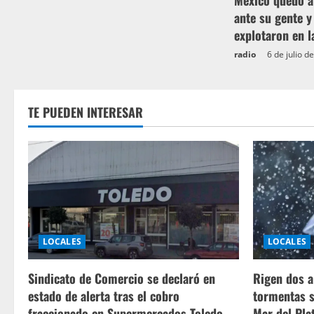
México quedó a
ante su gente 
explotaron en l
radio
6 de julio d
TE PUEDEN INTERESAR
LOCALES
LOCALES
Sindicato de Comercio se declaró en
Rigen dos a
estado de alerta tras el cobro
tormentas s
fraccionado en Supermercados Toledo
Mar del Pla