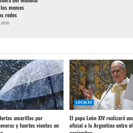
fuera del Mundial
y los memes
as redes
e 2026
LOCALES
lertas amarillas por
El papa León XIV realizará una
everas y fuertes vientos en
oficial a la Argentina entre el
ta
noviembre