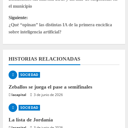
a
el municipio
v
Siguiente:
e
¿Qué “opinan” las distintas IA de la primera encíclica
sobre inteligencia artificial?
g
a
HISTORIAS RELACIONADAS
c
i
SOCIEDAD
ó
Zeballos se juega el pase a semifinales
lacapital
3 de junio de 2026
n
d
SOCIEDAD
e
La lista de Jordania
lacapital
3 de junio de 2026