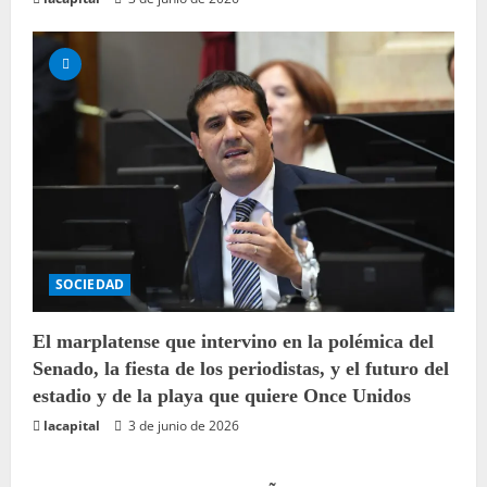
e
n
t
r
a
d
SOCIEDAD
a
s
El marplatense que intervino en la polémica del
Senado, la fiesta de los periodistas, y el futuro del
estadio y de la playa que quiere Once Unidos
lacapital
3 de junio de 2026