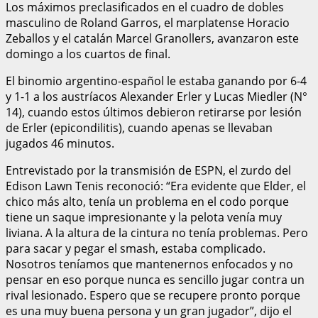
Los máximos preclasificados en el cuadro de dobles
masculino de Roland Garros, el marplatense Horacio
Zeballos y el catalán Marcel Granollers, avanzaron este
domingo a los cuartos de final.
El binomio argentino-español le estaba ganando por 6-4
y 1-1 a los austríacos Alexander Erler y Lucas Miedler (N°
14), cuando estos últimos debieron retirarse por lesión
de Erler (epicondilitis), cuando apenas se llevaban
jugados 46 minutos.
Entrevistado por la transmisión de ESPN, el zurdo del
Edison Lawn Tenis reconoció: “Era evidente que Elder, el
chico más alto, tenía un problema en el codo porque
tiene un saque impresionante y la pelota venía muy
liviana. A la altura de la cintura no tenía problemas. Pero
para sacar y pegar el smash, estaba complicado.
Nosotros teníamos que mantenernos enfocados y no
pensar en eso porque nunca es sencillo jugar contra un
rival lesionado. Espero que se recupere pronto porque
es una muy buena persona y un gran jugador”, dijo el