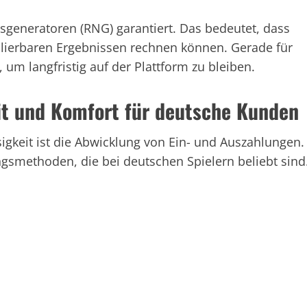
allsgeneratoren (RNG) garantiert. Das bedeutet, dass
pulierbaren Ergebnissen rechnen können. Gerade für
 um langfristig auf der Plattform zu bleiben.
it und Komfort für deutsche Kunden
ssigkeit ist die Abwicklung von Ein- und Auszahlungen.
ungsmethoden, die bei deutschen Spielern beliebt sind