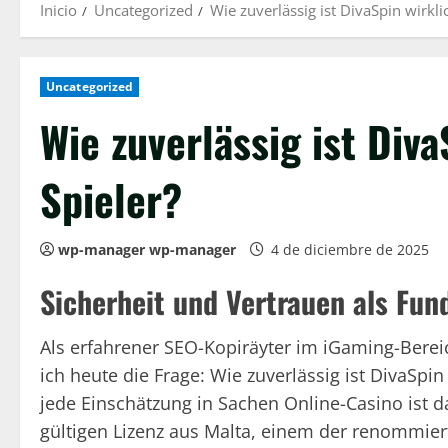
Inicio
Uncategorized
Wie zuverlässig ist DivaSpin wirkli
Uncategorized
Wie zuverlässig ist Diva
Spieler?
wp-manager wp-manager
4 de diciembre de 2025
Sicherheit und Vertrauen als Fun
Als erfahrener SEO-Kopiräyter im iGaming-Berei
ich heute die Frage: Wie zuverlässig ist DivaSpin
jede Einschätzung in Sachen Online-Casino ist d
gültigen Lizenz aus Malta, einem der renommie