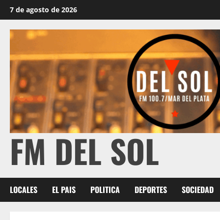
7 de agosto de 2026
FM DEL SOL
LOCALES
EL PAIS
POLITICA
DEPORTES
SOCIEDAD