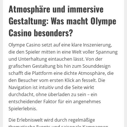
Atmosphäre und immersive
Gestaltung: Was macht Olympe
Casino besonders?
Olympe Casino setzt auf eine klare Inszenierung,
die den Spieler mitten in eine Welt voller Spannung
und Unterhaltung eintauchen lässt. Von der
grafischen Gestaltung bis hin zum Sounddesign
schafft die Plattform eine dichte Atmosphäre, die
den Besucher vom ersten Klick an fesselt. Die
Navigation ist intuitiv und die Seite wirkt
durchdacht, ohne überladen zu sein – ein
entscheidender Faktor für ein angenehmes
Spielerlebnis.
Die Erlebniswelt wird durch regelmäßige
thematische Events und saisonale Kampagnen