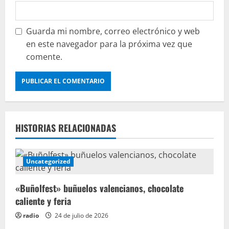
Guarda mi nombre, correo electrónico y web
en este navegador para la próxima vez que
comente.
HISTORIAS RELACIONADAS
Uncategorized
«Buñolfest» buñuelos valencianos, chocolate
caliente y feria
radio
24 de julio de 2026