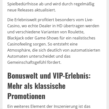
Spielbedürfnisse ab und wird durch regelmäßig
neue Releases aktualisiert.
Die Erlebniswelt profitiert besonders vom Live-
Casino, wo echte Dealer in HD übertragen werden
und verschiedene Varianten von Roulette,
Blackjack oder Game-Shows für ein realistisches
Casinofeeling sorgen. So entsteht eine
Atmosphäre, die sich deutlich von automatisierten
Automaten unterscheidet und das
Gemeinschaftsgefühl fördert.
Bonuswelt und VIP-Erlebnis:
Mehr als klassische
Promotionen
Ein weiteres Element der Inszenierung ist das