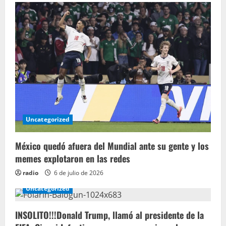
Uncategorized
México quedó afuera del Mundial ante su gente y los
memes explotaron en las redes
radio
6 de julio de 2026
Uncategorized
INSOLITO!!!Donald Trump, llamó al presidente de la