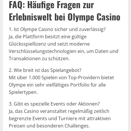
FAQ: Häufige Fragen zur
Erlebniswelt bei Olympe Casino
1. Ist Olympe Casino sicher und zuverlässig?
Ja, die Plattform besitzt eine gültige
Glücksspiellizenz und setzt moderne
Verschlüsselungstechnologien ein, um Daten und
Transaktionen zu schützen.
2. Wie breit ist das Spielangebot?
Mit über 1.000 Spielen von Top-Providern bietet
Olympe ein sehr vielfältiges Portfolio für alle
Spielertypen.
3. Gibt es spezielle Events oder Aktionen?
Ja, das Casino veranstaltet regelmäßig zeitlich
begrenzte Events und Turniere mit attraktiven
Preisen und besonderen Challenges.