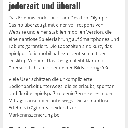
jederzeit und überall
Das Erlebnis endet nicht am Desktop: Olympe
Casino überzeugt mit einer voll responsiven
Website und einer stabilen mobilen Version, die
eine nahtlose Spielerfahrung auf Smartphones und
Tablets garantiert. Die Ladezeiten sind kurz, das
Spielportfolio mobil nahezu identisch mit der
Desktop-Version. Das Design bleibt klar und
übersichtlich, auch bei kleiner Bildschirmgröße.
Viele User schätzen die unkomplizierte
Bedienbarkeit unterwegs, die es erlaubt, spontan
und flexibel Spielspaß zu genießen – sei es in der
Mittagspause oder unterwegs. Dieses nahtlose
Erlebnis trägt entscheidend zur
Markeninszenierung bei.