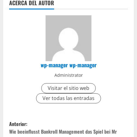
ACERCA DEL AUTOR
wp-manager wp-manager
Administrator
Visitar el sitio web
Ver todas las entradas
Anterior:
Wie beeinflusst Bankroll Management das Spiel bei Mr