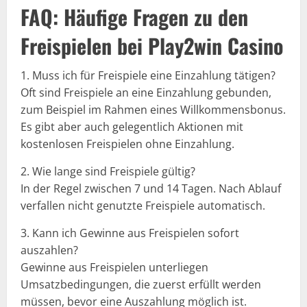
FAQ: Häufige Fragen zu den
Freispielen bei Play2win Casino
1. Muss ich für Freispiele eine Einzahlung tätigen?
Oft sind Freispiele an eine Einzahlung gebunden,
zum Beispiel im Rahmen eines Willkommensbonus.
Es gibt aber auch gelegentlich Aktionen mit
kostenlosen Freispielen ohne Einzahlung.
2. Wie lange sind Freispiele gültig?
In der Regel zwischen 7 und 14 Tagen. Nach Ablauf
verfallen nicht genutzte Freispiele automatisch.
3. Kann ich Gewinne aus Freispielen sofort
auszahlen?
Gewinne aus Freispielen unterliegen
Umsatzbedingungen, die zuerst erfüllt werden
müssen, bevor eine Auszahlung möglich ist.