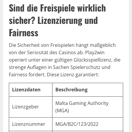
Sind die Freispiele wirklich
sicher? Lizenzierung und
Fairness
Die Sicherheit von Freispielen hängt maßgeblich
von der Seriosität des Casinos ab. Play2win
operiert unter einer gültigen Glücksspiellizenz, die
strenge Auflagen in Sachen Spielerschutz und
Fairness fordert. Diese Lizenz garantiert:
Lizenzdaten
Beschreibung
Malta Gaming Authority
Lizenzgeber
(MGA)
Lizenznummer
MGA/B2C/123/2022