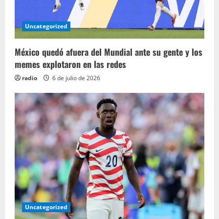
Uncategorized
México quedó afuera del Mundial ante su gente y los
memes explotaron en las redes
radio
6 de julio de 2026
Uncategorized