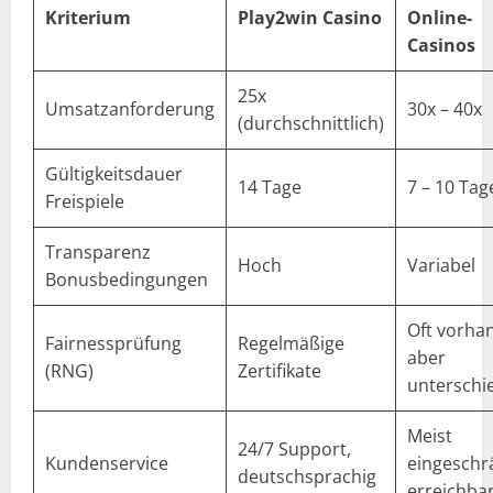
Kriterium
Play2win Casino
Online-
Casinos
25x
Umsatzanforderung
30x – 40x
(durchschnittlich)
Gültigkeitsdauer
14 Tage
7 – 10 Tag
Freispiele
Transparenz
Hoch
Variabel
Bonusbedingungen
Oft vorha
Fairnessprüfung
Regelmäßige
aber
(RNG)
Zertifikate
unterschie
Meist
24/7 Support,
Kundenservice
eingeschr
deutschsprachig
erreichba