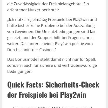
die Zuverlässigkeit der Freispielangebote. Ein
erfahrener Nutzer berichtet:
„Ich nutze regelmäßig Freispiele bei Play2win und
hatte bisher keine Probleme bei der Auszahlung
von Gewinnen. Die Umsatzbedingungen sind fair
gesetzt, und der Support hilft bei Fragen schnell
weiter. Das unterscheidet Play2win positiv vom
Durchschnitt der Casinos.“
Das Bonusmodell steht damit nicht nur für Spaß,
sondern auch für sichere und vertrauenswürdige
Bedingungen.
Quick Facts: Sicherheits-Check
der Freispiele bei Play2win