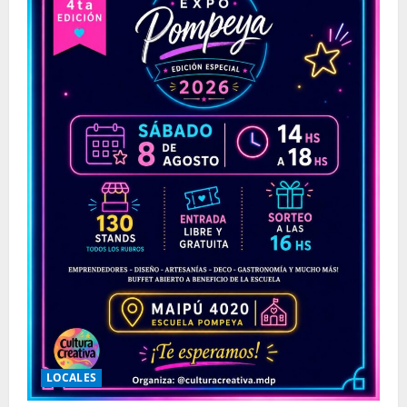
LOCALES