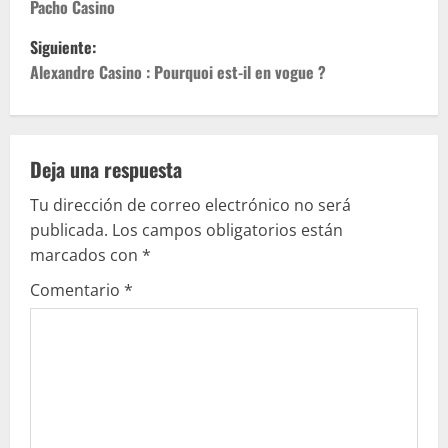
Pacho Casino
Siguiente:
Alexandre Casino : Pourquoi est-il en vogue ?
Deja una respuesta
Tu dirección de correo electrónico no será
publicada.
Los campos obligatorios están
marcados con
*
Comentario
*