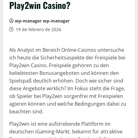
Play2win Casino?
wp-manager wp-manager
19 de febrero de 2026
Als Analyst im Bereich Online-Casinos untersuche
ich heute die Sicherheitsaspekte der Freispiele bei
Play2win Casino. Freispiele gehören zu den
beliebtesten Bonusangeboten und können den
Spielspaß deutlich erhöhen. Doch wie sicher sind
diese Angebote wirklich? Im Fokus steht die Frage,
ob Spieler bei Play2win sorgenfrei mit Freispielen
agieren können und welche Bedingungen dabei zu
beachten sind.
Play2win ist eine aufstrebende Plattform im
deutschen iGaming-Markt, bekannt für attraktive