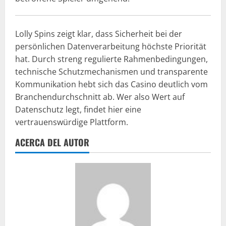
Lolly Spins zeigt klar, dass Sicherheit bei der
persönlichen Datenverarbeitung höchste Priorität
hat. Durch streng regulierte Rahmenbedingungen,
technische Schutzmechanismen und transparente
Kommunikation hebt sich das Casino deutlich vom
Branchendurchschnitt ab. Wer also Wert auf
Datenschutz legt, findet hier eine
vertrauenswürdige Plattform.
ACERCA DEL AUTOR