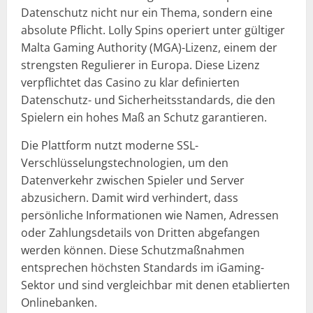
Datenschutz nicht nur ein Thema, sondern eine
absolute Pflicht. Lolly Spins operiert unter gültiger
Malta Gaming Authority (MGA)-Lizenz, einem der
strengsten Regulierer in Europa. Diese Lizenz
verpflichtet das Casino zu klar definierten
Datenschutz- und Sicherheitsstandards, die den
Spielern ein hohes Maß an Schutz garantieren.
Die Plattform nutzt moderne SSL-
Verschlüsselungstechnologien, um den
Datenverkehr zwischen Spieler und Server
abzusichern. Damit wird verhindert, dass
persönliche Informationen wie Namen, Adressen
oder Zahlungsdetails von Dritten abgefangen
werden können. Diese Schutzmaßnahmen
entsprechen höchsten Standards im iGaming-
Sektor und sind vergleichbar mit denen etablierten
Onlinebanken.