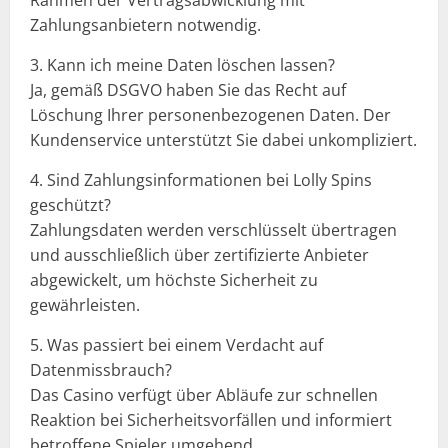
Zahlungsanbietern notwendig.
3. Kann ich meine Daten löschen lassen?
Ja, gemäß DSGVO haben Sie das Recht auf
Löschung Ihrer personenbezogenen Daten. Der
Kundenservice unterstützt Sie dabei unkompliziert.
4. Sind Zahlungsinformationen bei Lolly Spins
geschützt?
Zahlungsdaten werden verschlüsselt übertragen
und ausschließlich über zertifizierte Anbieter
abgewickelt, um höchste Sicherheit zu
gewährleisten.
5. Was passiert bei einem Verdacht auf
Datenmissbrauch?
Das Casino verfügt über Abläufe zur schnellen
Reaktion bei Sicherheitsvorfällen und informiert
betroffene Spieler umgehend.