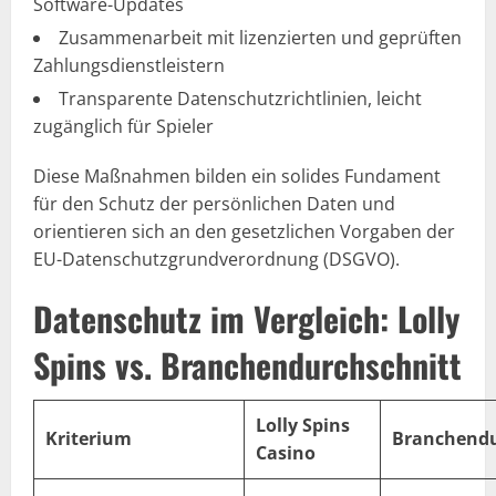
Software-Updates
Zusammenarbeit mit lizenzierten und geprüften
Zahlungsdienstleistern
Transparente Datenschutzrichtlinien, leicht
zugänglich für Spieler
Diese Maßnahmen bilden ein solides Fundament
für den Schutz der persönlichen Daten und
orientieren sich an den gesetzlichen Vorgaben der
EU-Datenschutzgrundverordnung (DSGVO).
Datenschutz im Vergleich: Lolly
Spins vs. Branchendurchschnitt
Lolly Spins
Kriterium
Branchendu
Casino