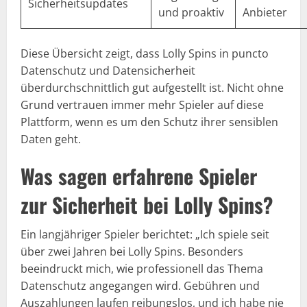
Sicherheitsupdates
und proaktiv
Anbieter
Diese Übersicht zeigt, dass Lolly Spins in puncto
Datenschutz und Datensicherheit
überdurchschnittlich gut aufgestellt ist. Nicht ohne
Grund vertrauen immer mehr Spieler auf diese
Plattform, wenn es um den Schutz ihrer sensiblen
Daten geht.
Was sagen erfahrene Spieler
zur Sicherheit bei Lolly Spins?
Ein langjähriger Spieler berichtet: „Ich spiele seit
über zwei Jahren bei Lolly Spins. Besonders
beeindruckt mich, wie professionell das Thema
Datenschutz angegangen wird. Gebühren und
Auszahlungen laufen reibungslos, und ich habe nie