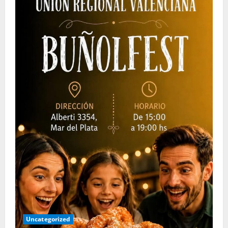
Uncategorized