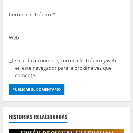
Correo electrónico
*
Web
Guarda mi nombre, correo electrónico y web
en este navegador para la próxima vez que
comente.
HISTORIAS RELACIONADAS