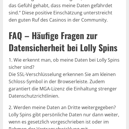
das Gefühl gehabt, dass meine Daten gefährdet
sind.“ Diese positive Einschätzung unterstreicht
den guten Ruf des Casinos in der Community.
FAQ – Häufige Fragen zur
Datensicherheit bei Lolly Spins
1. Wie erkennt man, ob meine Daten bei Lolly Spins
sicher sind?
Die SSL-Verschlüsselung erkennen Sie am kleinen
Schloss-Symbol in der Browserleiste. Zudem
garantiert die MGA-Lizenz die Einhaltung strenger
Datenschutzrichtlinien.
2. Werden meine Daten an Dritte weitergegeben?
Lolly Spins gibt persönliche Daten nur dann weiter,
wenn es gesetzlich vorgeschrieben ist oder im
Rahmen der Vertragsabwicklung mit