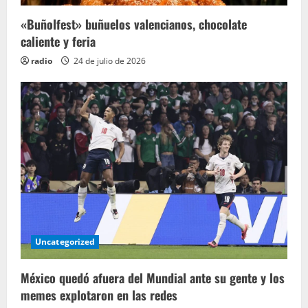
«Buñolfest» buñuelos valencianos, chocolate
caliente y feria
radio
24 de julio de 2026
Uncategorized
México quedó afuera del Mundial ante su gente y los
memes explotaron en las redes