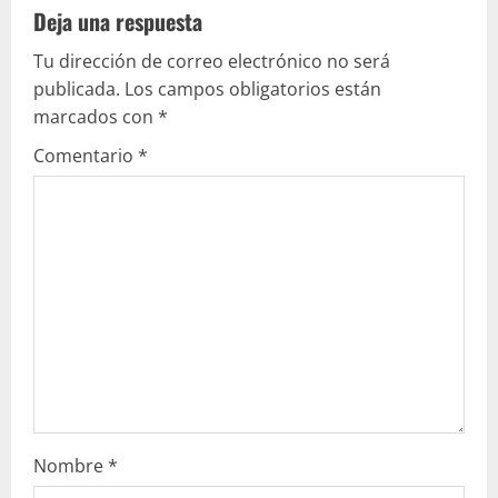
Deja una respuesta
Tu dirección de correo electrónico no será
publicada.
Los campos obligatorios están
marcados con
*
Comentario
*
Nombre
*