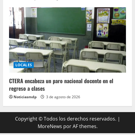
LOCALES
CTERA encabeza un paro nacional docente en el
regreso a clases
Noticiasmdp
3 de agosto de 2026
Copyright © Todos los derechos reservados.
|
MoreNews
por AF themes.