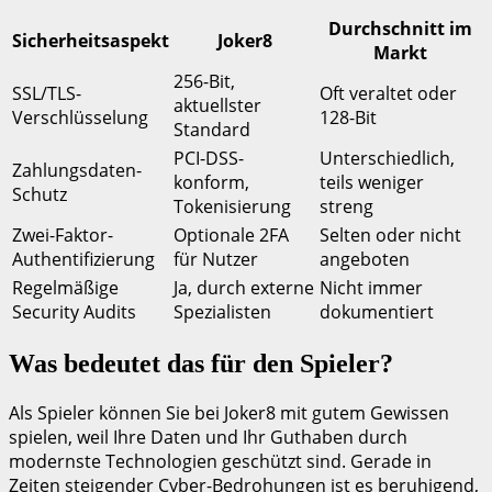
Durchschnitt im
Sicherheitsaspekt
Joker8
Markt
256-Bit,
SSL/TLS-
Oft veraltet oder
aktuellster
Verschlüsselung
128-Bit
Standard
PCI-DSS-
Unterschiedlich,
Zahlungsdaten-
konform,
teils weniger
Schutz
Tokenisierung
streng
Zwei-Faktor-
Optionale 2FA
Selten oder nicht
Authentifizierung
für Nutzer
angeboten
Regelmäßige
Ja, durch externe
Nicht immer
Security Audits
Spezialisten
dokumentiert
Was bedeutet das für den Spieler?
Als Spieler können Sie bei Joker8 mit gutem Gewissen
spielen, weil Ihre Daten und Ihr Guthaben durch
modernste Technologien geschützt sind. Gerade in
Zeiten steigender Cyber-Bedrohungen ist es beruhigend,