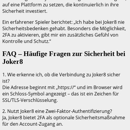
auf eine Plattform zu setzen, die kontinuierlich in ihre
Sicherheit investiert.
Ein erfahrener Spieler berichtet: „Ich habe bei Joker8 nie
Sicherheitsbedenken gehabt. Besonders die Möglichkeit,
2FA zu aktivieren, gibt mir ein zusätzliches Gefühl von
Kontrolle und Schutz.“
FAQ – Häufige Fragen zur Sicherheit bei
Joker8
1. Wie erkenne ich, ob die Verbindung zu Joker8 sicher
ist?
Die Adresse beginnt mit „https://“ und im Browser wird
ein Schloss-Symbol angezeigt – das ist ein Zeichen für
SSL/TLS-Verschlüsselung.
2. Nutzt Joker8 eine Zwei-Faktor-Authentifizierung?
Ja, Joker8 bietet 2FA als optionale Sicherheitsmaßnahme
für den Account-Zugang an.