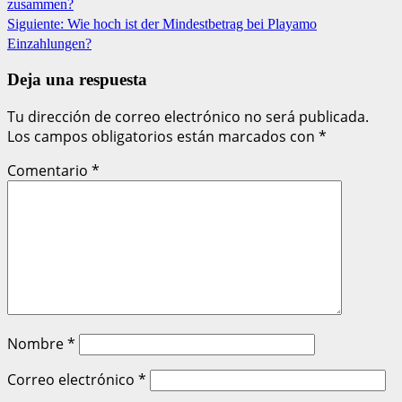
zusammen?
Siguiente:
Wie hoch ist der Mindestbetrag bei Playamo
Einzahlungen?
Deja una respuesta
Tu dirección de correo electrónico no será publicada.
Los campos obligatorios están marcados con
*
Comentario
*
Nombre
*
Correo electrónico
*