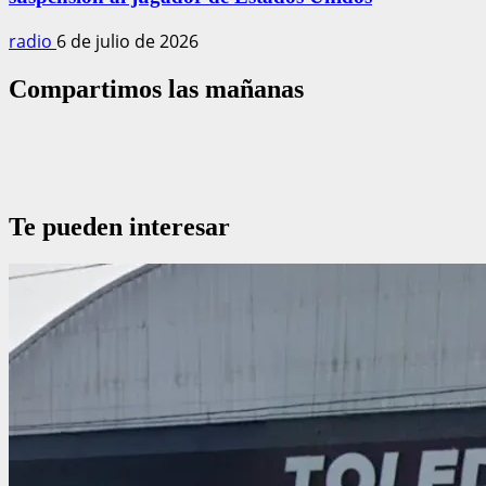
radio
6 de julio de 2026
Compartimos las mañanas
Te pueden interesar