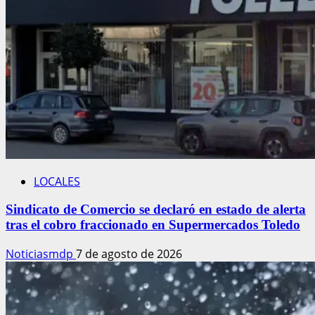
LOCALES
Sindicato de Comercio se declaró en estado de alerta
tras el cobro fraccionado en Supermercados Toledo
Noticiasmdp
7 de agosto de 2026