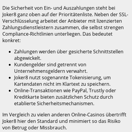
Die Sicherheit von Ein- und Auszahlungen steht bei
Joker8 ganz oben auf der Prioritätenliste. Neben der SSL-
Verschlüsselung arbeitet der Anbieter mit lizenzierten
Zahlungsdienstleistern zusammen, die selbst strengen
Compliance-Richtlinien unterliegen. Das bedeutet
konkret:
Zahlungen werden über gesicherte Schnittstellen
abgewickelt.
Kundengelder sind getrennt von
Unternehmensgeldern verwahrt.
Joker8 nutzt sogenannte Tokenisierung, um
Kartendaten nicht im Klartext zu speichern.
Online-Transaktionen wie PayPal, Trustly oder
Kreditkarte bieten zusätzlichen Schutz durch
etablierte Sicherheitsmechanismen.
Im Vergleich zu vielen anderen Online-Casinos übertrifft
Joker8 hier den Standard und minimiert so das Risiko
von Betrug oder Missbrauch.