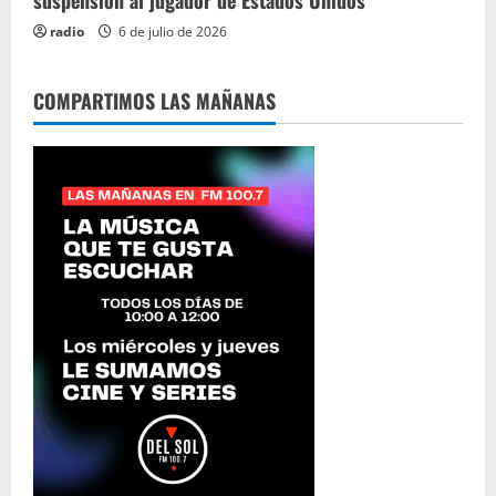
radio
6 de julio de 2026
COMPARTIMOS LAS MAÑANAS