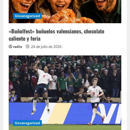
Uncategorized
«Buñolfest» buñuelos valencianos, chocolate
caliente y feria
radio
24 de julio de 2026
Uncategorized