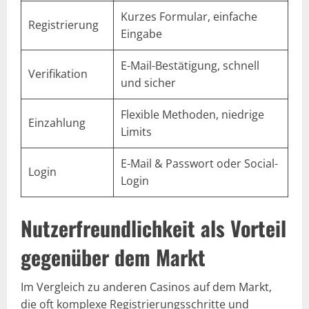
Kurzes Formular, einfache
Registrierung
Eingabe
E-Mail-Bestätigung, schnell
Verifikation
und sicher
Flexible Methoden, niedrige
Einzahlung
Limits
E-Mail & Passwort oder Social-
Login
Login
Nutzerfreundlichkeit als Vorteil
gegenüber dem Markt
Im Vergleich zu anderen Casinos auf dem Markt,
die oft komplexe Registrierungsschritte und