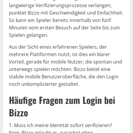
langwierige Verifizierungsprozesse verlangen,
punktet Bizzo mit Geschwindigkeit und Einfachheit.
So kann ein Spieler bereits innerhalb von fünf
Minuten vom ersten Besuch auf der Seite bis zum
Spielen gelangen.
Aus der Sicht eines erfahrenen Spielers, der
mehrere Plattformen nutzt, ist dies ein klarer
Vorteil, gerade für mobile Nutzer, die spontan und
unterwegs spielen möchten. Bizzo bietet eine
stabile mobile Benutzeroberfläche, die den Login
noch unkomplizierter gestaltet.
Häufige Fragen zum Login bei
Bizzo
1. Muss ich meine Identität sofort verifizieren?
Nein, Bizzo erlaubt es, zunächst ohne