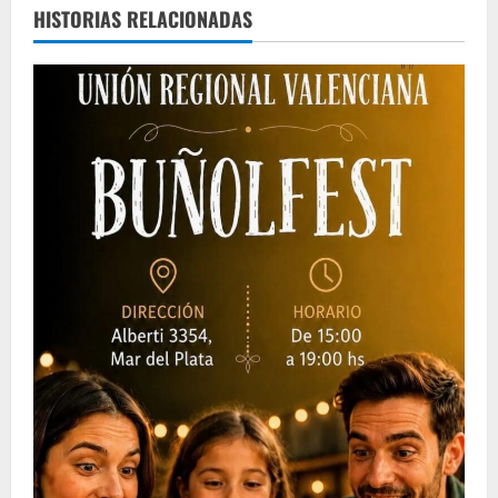
HISTORIAS RELACIONADAS