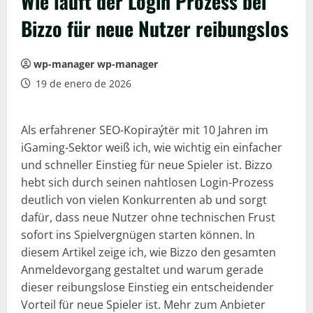
Wie läuft der Login Prozess bei
Bizzo für neue Nutzer reibungslos
wp-manager wp-manager
19 de enero de 2026
Als erfahrener SEO-Kopiraýtër mit 10 Jahren im
iGaming-Sektor weiß ich, wie wichtig ein einfacher
und schneller Einstieg für neue Spieler ist. Bizzo
hebt sich durch seinen nahtlosen Login-Prozess
deutlich von vielen Konkurrenten ab und sorgt
dafür, dass neue Nutzer ohne technischen Frust
sofort ins Spielvergnügen starten können. In
diesem Artikel zeige ich, wie Bizzo den gesamten
Anmeldevorgang gestaltet und warum gerade
dieser reibungslose Einstieg ein entscheidender
Vorteil für neue Spieler ist. Mehr zum Anbieter