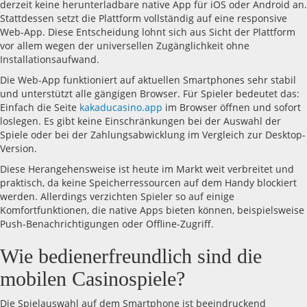
derzeit keine herunterladbare native App für iOS oder Android an.
Stattdessen setzt die Plattform vollständig auf eine responsive
Web-App. Diese Entscheidung lohnt sich aus Sicht der Plattform
vor allem wegen der universellen Zugänglichkeit ohne
Installationsaufwand.
Die Web-App funktioniert auf aktuellen Smartphones sehr stabil
und unterstützt alle gängigen Browser. Für Spieler bedeutet das:
Einfach die Seite
kakaducasino.app
im Browser öffnen und sofort
loslegen. Es gibt keine Einschränkungen bei der Auswahl der
Spiele oder bei der Zahlungsabwicklung im Vergleich zur Desktop-
Version.
Diese Herangehensweise ist heute im Markt weit verbreitet und
praktisch, da keine Speicherressourcen auf dem Handy blockiert
werden. Allerdings verzichten Spieler so auf einige
Komfortfunktionen, die native Apps bieten können, beispielsweise
Push-Benachrichtigungen oder Offline-Zugriff.
Wie bedienerfreundlich sind die
mobilen Casinospiele?
Die Spielauswahl auf dem Smartphone ist beeindruckend