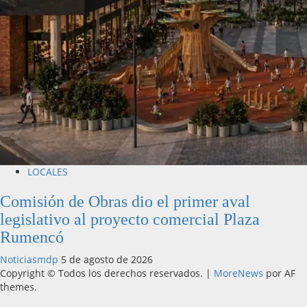
LOCALES
Comisión de Obras dio el primer aval
legislativo al proyecto comercial Plaza
Rumencó
Noticiasmdp
5 de agosto de 2026
Copyright © Todos los derechos reservados.
|
MoreNews
por AF
themes.