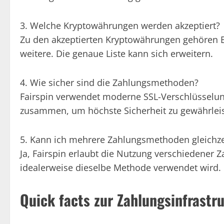
3. Welche Kryptowährungen werden akzeptiert?
Zu den akzeptierten Kryptowährungen gehören Bit
weitere. Die genaue Liste kann sich erweitern.
4. Wie sicher sind die Zahlungsmethoden?
Fairspin verwendet moderne SSL-Verschlüsselung
zusammen, um höchste Sicherheit zu gewährleis
5. Kann ich mehrere Zahlungsmethoden gleichze
Ja, Fairspin erlaubt die Nutzung verschiedener
idealerweise dieselbe Methode verwendet wird.
Quick facts zur Zahlungsinfrastru