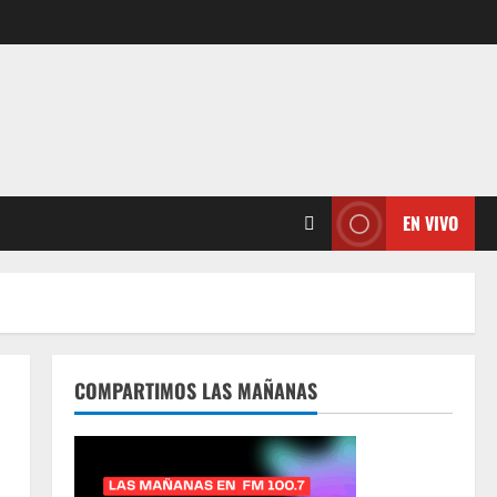
EN VIVO
COMPARTIMOS LAS MAÑANAS