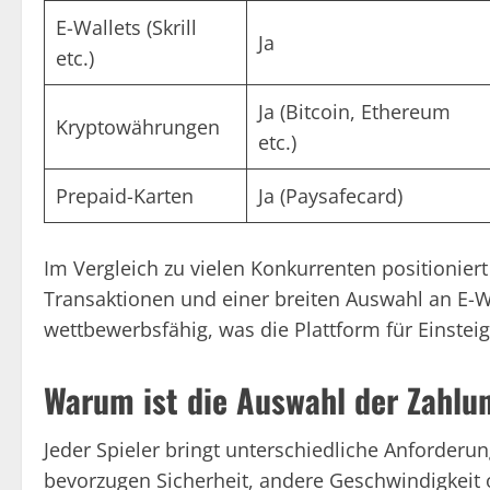
E-Wallets (Skrill
Ja
etc.)
Ja (Bitcoin, Ethereum
Kryptowährungen
etc.)
Prepaid-Karten
Ja (Paysafecard)
Im Vergleich zu vielen Konkurrenten positioniert
Transaktionen und einer breiten Auswahl an E-Wa
wettbewerbsfähig, was die Plattform für Einstei
Warum ist die Auswahl der Zahl
Jeder Spieler bringt unterschiedliche Anforde
bevorzugen Sicherheit, andere Geschwindigkeit o