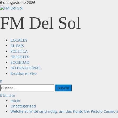
6 de agosto de 2026
FM Del Sol
LOCALES
EL PAIS
POLITICA
DEPORTES
SOCIEDAD
INTERNACIONAL
Escuchar en Vivo
En vivo
Inicio
Uncategorized
Welche Schritte sind nötig, um das Konto bei Pistolo Casino z