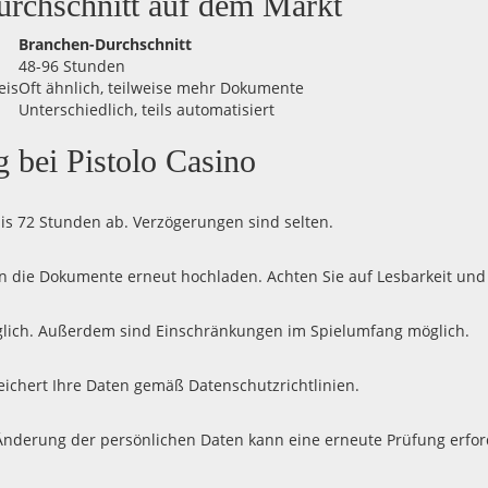
Durchschnitt auf dem Markt
Branchen-Durchschnitt
48-96 Stunden
eis
Oft ähnlich, teilweise mehr Dokumente
Unterschiedlich, teils automatisiert
bei Pistolo Casino
bis 72 Stunden ab. Verzögerungen sind selten.
 die Dokumente erneut hochladen. Achten Sie auf Lesbarkeit und 
öglich. Außerdem sind Einschränkungen im Spielumfang möglich.
eichert Ihre Daten gemäß Datenschutzrichtlinien.
 Änderung der persönlichen Daten kann eine erneute Prüfung erford