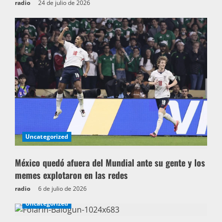
radio
24 de julio de 2026
Uncategorized
México quedó afuera del Mundial ante su gente y los
memes explotaron en las redes
radio
6 de julio de 2026
Uncategorized