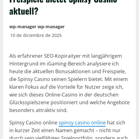
aktuell?
wp-manager wp-manager
10 de diciembre de 2025
Als erfahrener SEO-Kopiraityer mit langjährigem
Hintergrund im iGaming-Bereich analysiere ich
heute die aktuellen Bonusaktionen und Freispiele,
die Spinsy Casino seinen Spielern bietet. Mit einem
klaren Fokus auf die Vorteile für Nutzer zeige ich,
wie sich dieses Online-Casino in der deutschen
Glücksspielszene positioniert und welche Angebote
besonders attraktiv sind.
Spinsy Casino online
spinsy casino online
hat sich
in kurzer Zeit einen Namen gemacht – nicht nur
durch sein vielfältiges Spielportfolio, sondern auch