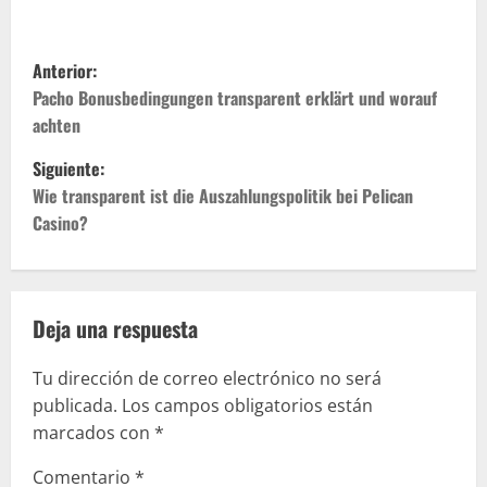
Anterior:
Pacho Bonusbedingungen transparent erklärt und worauf
achten
Siguiente:
Wie transparent ist die Auszahlungspolitik bei Pelican
Casino?
Deja una respuesta
Tu dirección de correo electrónico no será
publicada.
Los campos obligatorios están
marcados con
*
Comentario
*