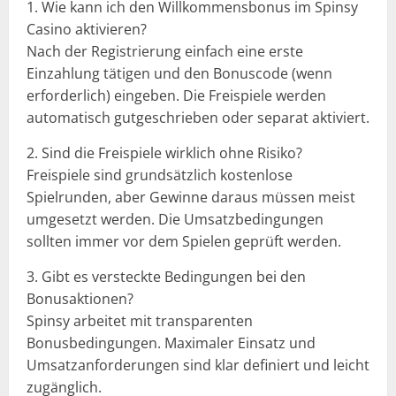
1. Wie kann ich den Willkommensbonus im Spinsy
Casino aktivieren?
Nach der Registrierung einfach eine erste
Einzahlung tätigen und den Bonuscode (wenn
erforderlich) eingeben. Die Freispiele werden
automatisch gutgeschrieben oder separat aktiviert.
2. Sind die Freispiele wirklich ohne Risiko?
Freispiele sind grundsätzlich kostenlose
Spielrunden, aber Gewinne daraus müssen meist
umgesetzt werden. Die Umsatzbedingungen
sollten immer vor dem Spielen geprüft werden.
3. Gibt es versteckte Bedingungen bei den
Bonusaktionen?
Spinsy arbeitet mit transparenten
Bonusbedingungen. Maximaler Einsatz und
Umsatzanforderungen sind klar definiert und leicht
zugänglich.