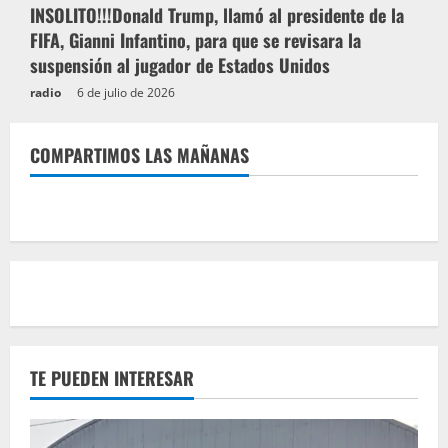
INSOLITO!!!Donald Trump, llamó al presidente de la
FIFA, Gianni Infantino, para que se revisara la
suspensión al jugador de Estados Unidos
radio
6 de julio de 2026
COMPARTIMOS LAS MAÑANAS
TE PUEDEN INTERESAR