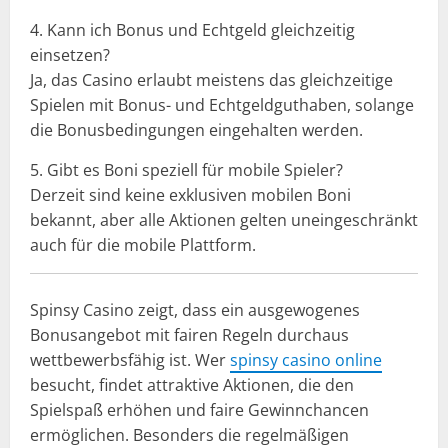
4. Kann ich Bonus und Echtgeld gleichzeitig
einsetzen?
Ja, das Casino erlaubt meistens das gleichzeitige
Spielen mit Bonus- und Echtgeldguthaben, solange
die Bonusbedingungen eingehalten werden.
5. Gibt es Boni speziell für mobile Spieler?
Derzeit sind keine exklusiven mobilen Boni
bekannt, aber alle Aktionen gelten uneingeschränkt
auch für die mobile Plattform.
Spinsy Casino zeigt, dass ein ausgewogenes
Bonusangebot mit fairen Regeln durchaus
wettbewerbsfähig ist. Wer
spinsy casino online
besucht, findet attraktive Aktionen, die den
Spielspaß erhöhen und faire Gewinnchancen
ermöglichen. Besonders die regelmäßigen