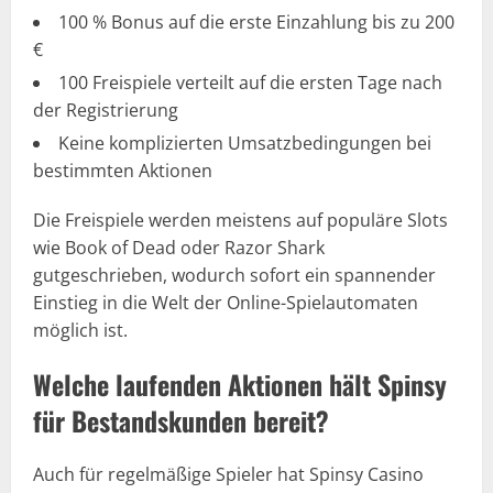
100 % Bonus auf die erste Einzahlung bis zu 200
€
100 Freispiele verteilt auf die ersten Tage nach
der Registrierung
Keine komplizierten Umsatzbedingungen bei
bestimmten Aktionen
Die Freispiele werden meistens auf populäre Slots
wie Book of Dead oder Razor Shark
gutgeschrieben, wodurch sofort ein spannender
Einstieg in die Welt der Online-Spielautomaten
möglich ist.
Welche laufenden Aktionen hält Spinsy
für Bestandskunden bereit?
Auch für regelmäßige Spieler hat Spinsy Casino