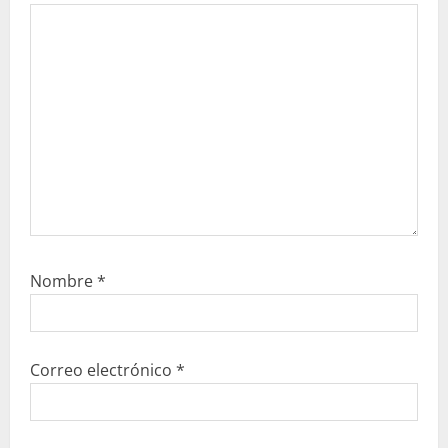
Nombre
*
Correo electrónico
*