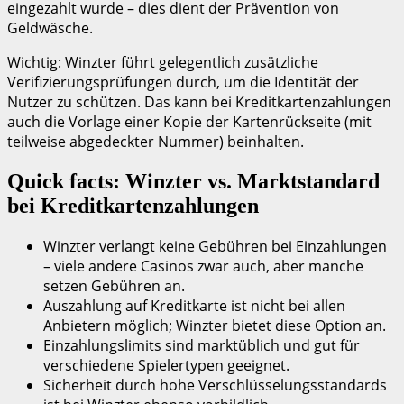
eingezahlt wurde – dies dient der Prävention von
Geldwäsche.
Wichtig: Winzter führt gelegentlich zusätzliche
Verifizierungsprüfungen durch, um die Identität der
Nutzer zu schützen. Das kann bei Kreditkartenzahlungen
auch die Vorlage einer Kopie der Kartenrückseite (mit
teilweise abgedeckter Nummer) beinhalten.
Quick facts: Winzter vs. Marktstandard
bei Kreditkartenzahlungen
Winzter verlangt keine Gebühren bei Einzahlungen
– viele andere Casinos zwar auch, aber manche
setzen Gebühren an.
Auszahlung auf Kreditkarte ist nicht bei allen
Anbietern möglich; Winzter bietet diese Option an.
Einzahlungslimits sind marktüblich und gut für
verschiedene Spielertypen geeignet.
Sicherheit durch hohe Verschlüsselungsstandards