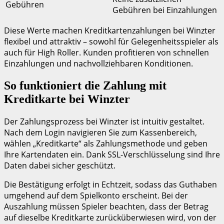
Gebühren
Gebühren bei Einzahlungen
Diese Werte machen Kreditkartenzahlungen bei Winzter
flexibel und attraktiv – sowohl für Gelegenheitsspieler als
auch für High Roller. Kunden profitieren von schnellen
Einzahlungen und nachvollziehbaren Konditionen.
So funktioniert die Zahlung mit
Kreditkarte bei Winzter
Der Zahlungsprozess bei Winzter ist intuitiv gestaltet.
Nach dem Login navigieren Sie zum Kassenbereich,
wählen „Kreditkarte“ als Zahlungsmethode und geben
Ihre Kartendaten ein. Dank SSL-Verschlüsselung sind Ihre
Daten dabei sicher geschützt.
Die Bestätigung erfolgt in Echtzeit, sodass das Guthaben
umgehend auf dem Spielkonto erscheint. Bei der
Auszahlung müssen Spieler beachten, dass der Betrag
auf dieselbe Kreditkarte zurücküberwiesen wird, von der