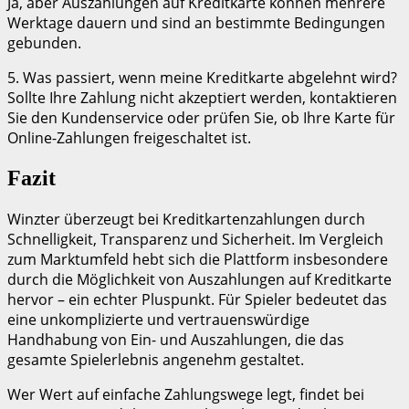
Ja, aber Auszahlungen auf Kreditkarte können mehrere
Werktage dauern und sind an bestimmte Bedingungen
gebunden.
5. Was passiert, wenn meine Kreditkarte abgelehnt wird?
Sollte Ihre Zahlung nicht akzeptiert werden, kontaktieren
Sie den Kundenservice oder prüfen Sie, ob Ihre Karte für
Online-Zahlungen freigeschaltet ist.
Fazit
Winzter überzeugt bei Kreditkartenzahlungen durch
Schnelligkeit, Transparenz und Sicherheit. Im Vergleich
zum Marktumfeld hebt sich die Plattform insbesondere
durch die Möglichkeit von Auszahlungen auf Kreditkarte
hervor – ein echter Pluspunkt. Für Spieler bedeutet das
eine unkomplizierte und vertrauenswürdige
Handhabung von Ein- und Auszahlungen, die das
gesamte Spielerlebnis angenehm gestaltet.
Wer Wert auf einfache Zahlungswege legt, findet bei