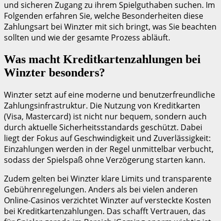
und sicheren Zugang zu ihrem Spielguthaben suchen. Im
Folgenden erfahren Sie, welche Besonderheiten diese
Zahlungsart bei Winzter mit sich bringt, was Sie beachten
sollten und wie der gesamte Prozess abläuft.
Was macht Kreditkartenzahlungen bei
Winzter besonders?
Winzter setzt auf eine moderne und benutzerfreundliche
Zahlungsinfrastruktur. Die Nutzung von Kreditkarten
(Visa, Mastercard) ist nicht nur bequem, sondern auch
durch aktuelle Sicherheitsstandards geschützt. Dabei
liegt der Fokus auf Geschwindigkeit und Zuverlässigkeit:
Einzahlungen werden in der Regel unmittelbar verbucht,
sodass der Spielspaß ohne Verzögerung starten kann.
Zudem gelten bei Winzter klare Limits und transparente
Gebührenregelungen. Anders als bei vielen anderen
Online-Casinos verzichtet Winzter auf versteckte Kosten
bei Kreditkartenzahlungen. Das schafft Vertrauen, das