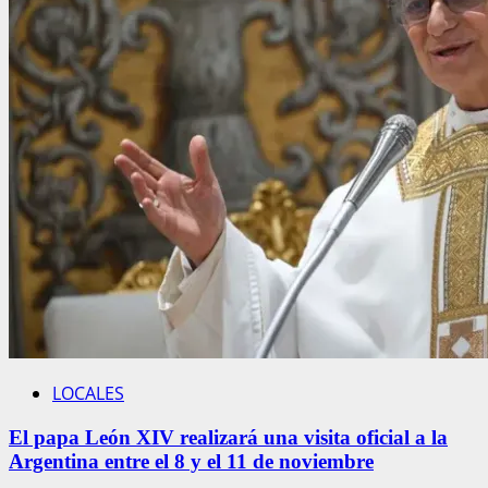
LOCALES
El papa León XIV realizará una visita oficial a la
Argentina entre el 8 y el 11 de noviembre