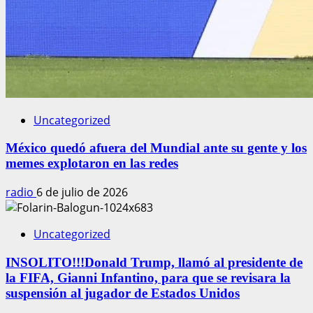
Uncategorized
México quedó afuera del Mundial ante su gente y los
memes explotaron en las redes
radio
6 de julio de 2026
Uncategorized
INSOLITO!!!Donald Trump, llamó al presidente de
la FIFA, Gianni Infantino, para que se revisara la
suspensión al jugador de Estados Unidos