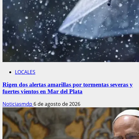
LOCALES
Rigen dos alertas amarillas por tormentas severas y
fuertes vientos en Mar del Plata
Noticiasmdp
6 de agosto de 2026