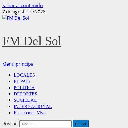
Saltar al contenido
7 de agosto de 2026
FM Del Sol
Menú principal
LOCALES
EL PAIS
POLITICA
DEPORTES
SOCIEDAD
INTERNACIONAL
Escuchar en Vivo
Buscar: