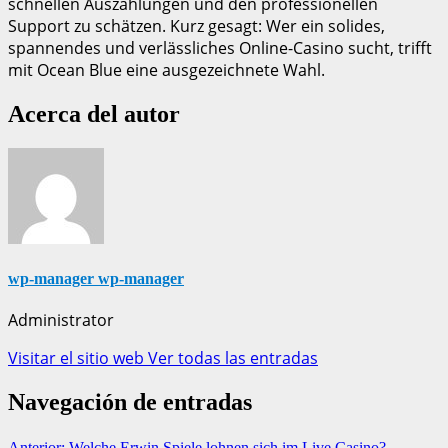
schnellen Auszahlungen und den professionellen
Support zu schätzen. Kurz gesagt: Wer ein solides,
spannendes und verlässliches Online-Casino sucht, trifft
mit Ocean Blue eine ausgezeichnete Wahl.
Acerca del autor
wp-manager wp-manager
Administrator
Visitar el sitio web
Ver todas las entradas
Navegación de entradas
Anterior:
Welche Erwin Spiele lohnen sich im Live Casino?