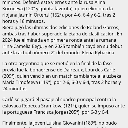
minutos. Definirá este viernes ante la rusa Alina
Korneeva (120ª y quinta favorita), quien eliminó a la
riojana Jazmín Ortenzi (152ª), por 4-6, 6-4 y 6-2, tras 2
horas y 18 minutos.
Riera jugó las últimas dos ediciones de Roland Garros,
ambas tras haber superado la etapa de clasificación. En
2024 fue eliminada en primera ronda ante la rumana
Irina-Camelia Begu, y en 2025 también cayó en su debut
ante la actual número 2º del mundo, Elena Rybakina.
La otra argentina que se metió en la final de la fase
previa fue la bonaerense de Daireaux, Lourdes Carlé
(209ª), quien venció en un match cambiante a la uzbeka
María Timofeeva (119ª), por 2-6, 6-0 y 6-4, tras 2 horas y
24 minutos.
Carlé se jugará el pasaje al cuadro principal contra la
eslovaca Rebecca Sramkova (121ª), quien se impuso ante
la portuguesa Francisca Jorge (205ª), por 6-3 y 6-4.
Finalmente, la joven Luisina Giovanini (189ª), no pudo