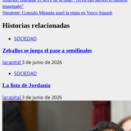
imaginado”
Siguiente:
Gonzalo Miranda ganó la etapa en Vasco Squash
Historias relacionadas
SOCIEDAD
Zeballos se juega el pase a semifinales
lacapital
3 de junio de 2026
SOCIEDAD
La lista de Jordania
lacapital
3 de junio de 2026