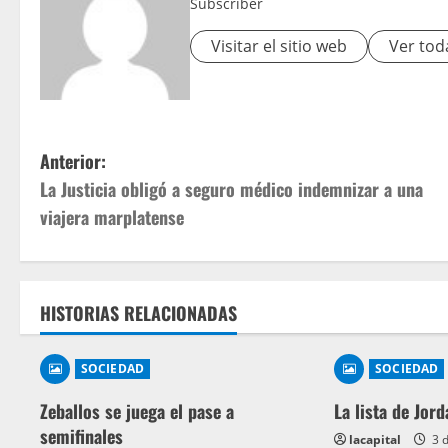
Subscriber
Visitar el sitio web
Ver tod
N
Anterior:
La Justicia obligó a seguro médico indemnizar a una
a
viajera marplatense
v
e
g
HISTORIAS RELACIONADAS
a
SOCIEDAD
SOCIEDAD
c
Zeballos se juega el pase a
La lista de Jord
i
semifinales
lacapital
3 d