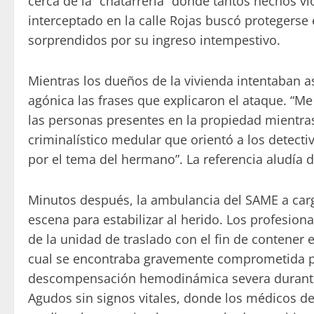
cerca de la “chatarrería” donde tantos hechos vi
interceptado en la calle Rojas buscó protegerse
sorprendidos por su ingreso intempestivo.
Mientras los dueños de la vivienda intentaban asi
agónica las frases que explicaron el ataque. “M
las personas presentes en la propiedad mientras
criminalístico medular que orientó a los detecti
por el tema del hermano”. La referencia aludía d
Minutos después, la ambulancia del SAME a carg
escena para estabilizar al herido. Los profesiona
de la unidad de traslado con el fin de contener e
cual se encontraba gravemente comprometida por
descompensación hemodinámica severa durante el
Agudos sin signos vitales, donde los médicos d