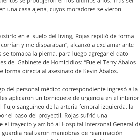
olentos se produjeron en los últimos años. Tras ser
 en una casa ajena, cuyos moradores se vieron
stirlo en el suelo del living, Rojas repitió de forma
e corrían y me disparaban”, alcanzó a exclamar ante
 se tomaba la pierna, para luego agregar el dato
ves del Gabinete de Homicidios: “Fue el Terry Ábalos
e forma directa al asesinato de Kevin Ábalos.
o del personal médico correspondiente ingresó a la
les aplicaron un torniquete de urgencia en el interior
l flujo sanguíneo de la arteria femoral izquierda, la
 el paso del proyectil. Rojas sufrió una
 trayecto y arribó al Hospital Interzonal General d
e guardia realizaron maniobras de reanimación