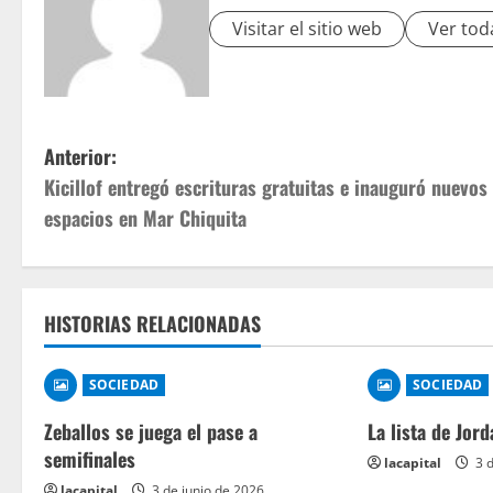
Visitar el sitio web
Ver tod
Anterior:
Kicillof entregó escrituras gratuitas e inauguró nuevos
espacios en Mar Chiquita
HISTORIAS RELACIONADAS
SOCIEDAD
SOCIEDAD
Zeballos se juega el pase a
La lista de Jord
semifinales
lacapital
3 d
lacapital
3 de junio de 2026