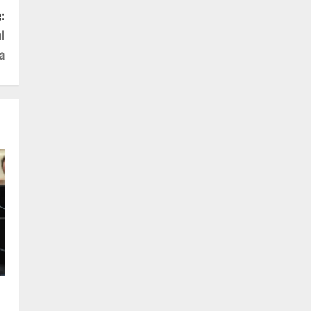
:
l
a