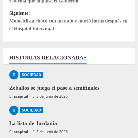
v
reforma que impulsa el Gobierno
e
Siguiente:
g
Motociclista chocó con un auto y murió horas después en
el Hospital Interzonal
a
c
i
HISTORIAS RELACIONADAS
ó
n
SOCIEDAD
d
Zeballos se juega el pase a semifinales
e
lacapital
3 de junio de 2026
e
SOCIEDAD
n
t
La lista de Jordania
lacapital
3 de junio de 2026
r