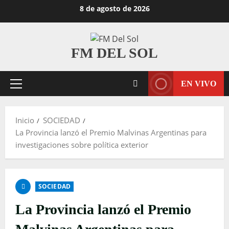
Saltar
8 de agosto de 2026
al
contenido
FM DEL SOL
EN VIVO
Menú
principal
Inicio
SOCIEDAD
La Provincia lanzó el Premio Malvinas Argentinas para
investigaciones sobre política exterior
SOCIEDAD
La Provincia lanzó el Premio