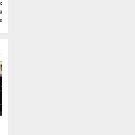
:
a
e