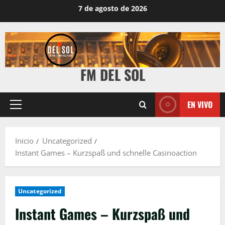
7 de agosto de 2026
FM DEL SOL
EN VIVO
Inicio
Uncategorized
Instant Games – Kurzspaß und schnelle Casinoaction
Uncategorized
Instant Games – Kurzspaß und