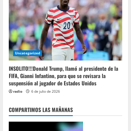
Uncategorized
INSOLITO!!!Donald Trump, llamó al presidente de la
FIFA, Gianni Infantino, para que se revisara la
suspensión al jugador de Estados Unidos
radio
6 de julio de 2026
COMPARTIMOS LAS MAÑANAS