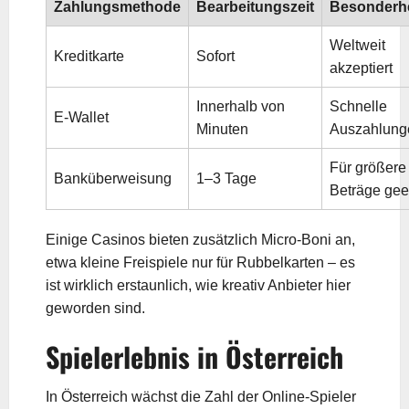
Zahlungsmethode
Bearbeitungszeit
Besonderh
Weltweit
Kreditkarte
Sofort
akzeptiert
Innerhalb von
Schnelle
E-Wallet
Minuten
Auszahlung
Für größere
Banküberweisung
1–3 Tage
Beträge gee
Einige Casinos bieten zusätzlich Micro-Boni an,
etwa kleine Freispiele nur für Rubbelkarten – es
ist wirklich erstaunlich, wie kreativ Anbieter hier
geworden sind.
Spielerlebnis in Österreich
In Österreich wächst die Zahl der Online-Spieler