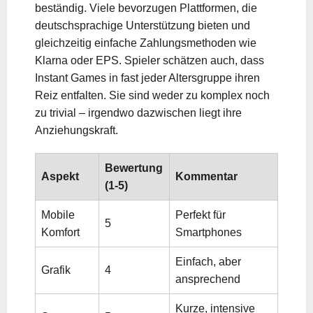
beständig. Viele bevorzugen Plattformen, die
deutschsprachige Unterstützung bieten und
gleichzeitig einfache Zahlungsmethoden wie
Klarna oder EPS. Spieler schätzen auch, dass
Instant Games in fast jeder Altersgruppe ihren
Reiz entfalten. Sie sind weder zu komplex noch
zu trivial – irgendwo dazwischen liegt ihre
Anziehungskraft.
Bewertung
Aspekt
Kommentar
(1-5)
Mobile
Perfekt für
5
Komfort
Smartphones
Einfach, aber
Grafik
4
ansprechend
Kurze, intensive