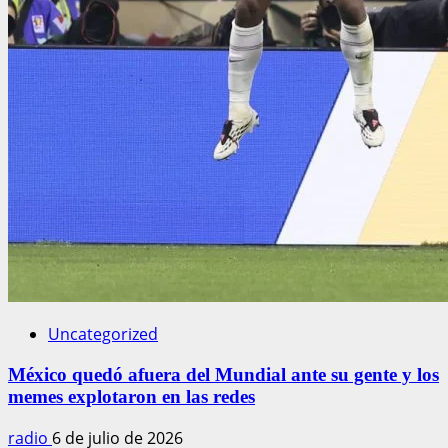
Uncategorized
México quedó afuera del Mundial ante su gente y los
memes explotaron en las redes
radio
6 de julio de 2026