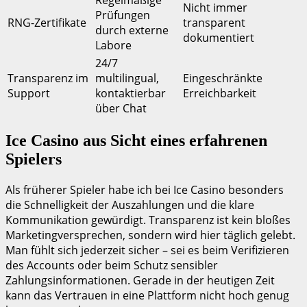
Regelmäßige
Nicht immer
Prüfungen
RNG-Zertifikate
transparent
durch externe
dokumentiert
Labore
24/7
Transparenz im
multilingual,
Eingeschränkte
Support
kontaktierbar
Erreichbarkeit
über Chat
Ice Casino aus Sicht eines erfahrenen
Spielers
Als früherer Spieler habe ich bei Ice Casino besonders
die Schnelligkeit der Auszahlungen und die klare
Kommunikation gewürdigt. Transparenz ist kein bloßes
Marketingversprechen, sondern wird hier täglich gelebt.
Man fühlt sich jederzeit sicher – sei es beim Verifizieren
des Accounts oder beim Schutz sensibler
Zahlungsinformationen. Gerade in der heutigen Zeit
kann das Vertrauen in eine Plattform nicht hoch genug