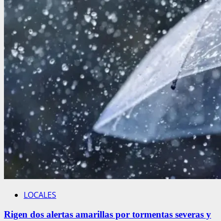
LOCALES
Rigen dos alertas amarillas por tormentas severas y