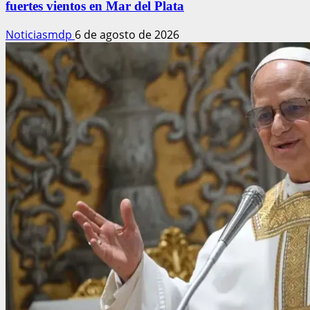
fuertes vientos en Mar del Plata
Noticiasmdp
6 de agosto de 2026