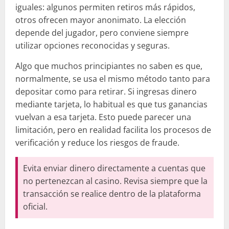
iguales: algunos permiten retiros más rápidos,
otros ofrecen mayor anonimato. La elección
depende del jugador, pero conviene siempre
utilizar opciones reconocidas y seguras.
Algo que muchos principiantes no saben es que,
normalmente, se usa el mismo método tanto para
depositar como para retirar. Si ingresas dinero
mediante tarjeta, lo habitual es que tus ganancias
vuelvan a esa tarjeta. Esto puede parecer una
limitación, pero en realidad facilita los procesos de
verificación y reduce los riesgos de fraude.
Evita enviar dinero directamente a cuentas que
no pertenezcan al casino. Revisa siempre que la
transacción se realice dentro de la plataforma
oficial.