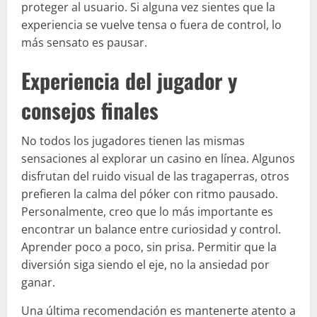
proteger al usuario. Si alguna vez sientes que la
experiencia se vuelve tensa o fuera de control, lo
más sensato es pausar.
Experiencia del jugador y
consejos finales
No todos los jugadores tienen las mismas
sensaciones al explorar un casino en línea. Algunos
disfrutan del ruido visual de las tragaperras, otros
prefieren la calma del póker con ritmo pausado.
Personalmente, creo que lo más importante es
encontrar un balance entre curiosidad y control.
Aprender poco a poco, sin prisa. Permitir que la
diversión siga siendo el eje, no la ansiedad por
ganar.
Una última recomendación es mantenerte atento a