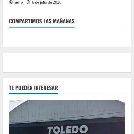
radio
6 de julio de 2026
COMPARTIMOS LAS MAÑANAS
TE PUEDEN INTERESAR