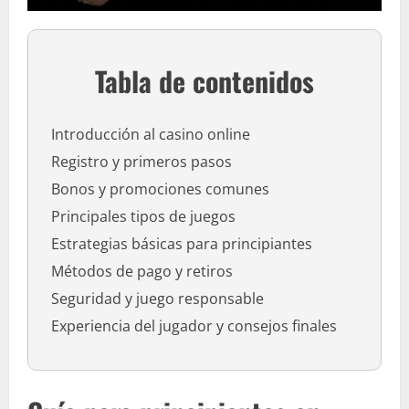
Tabla de contenidos
Introducción al casino online
Registro y primeros pasos
Bonos y promociones comunes
Principales tipos de juegos
Estrategias básicas para principiantes
Métodos de pago y retiros
Seguridad y juego responsable
Experiencia del jugador y consejos finales