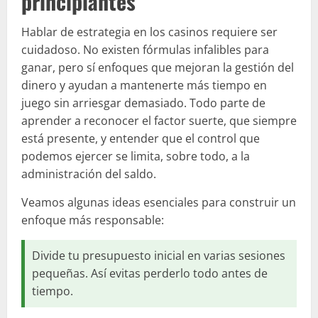
principiantes
Hablar de estrategia en los casinos requiere ser
cuidadoso. No existen fórmulas infalibles para
ganar, pero sí enfoques que mejoran la gestión del
dinero y ayudan a mantenerte más tiempo en
juego sin arriesgar demasiado. Todo parte de
aprender a reconocer el factor suerte, que siempre
está presente, y entender que el control que
podemos ejercer se limita, sobre todo, a la
administración del saldo.
Veamos algunas ideas esenciales para construir un
enfoque más responsable:
Divide tu presupuesto inicial en varias sesiones
pequeñas. Así evitas perderlo todo antes de
tiempo.