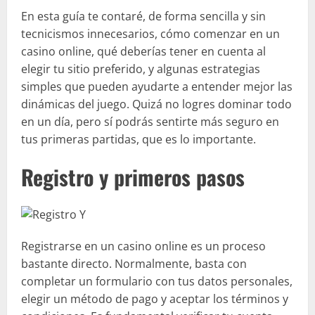
En esta guía te contaré, de forma sencilla y sin
tecnicismos innecesarios, cómo comenzar en un
casino online, qué deberías tener en cuenta al
elegir tu sitio preferido, y algunas estrategias
simples que pueden ayudarte a entender mejor las
dinámicas del juego. Quizá no logres dominar todo
en un día, pero sí podrás sentirte más seguro en
tus primeras partidas, que es lo importante.
Registro y primeros pasos
Registrarse en un casino online es un proceso
bastante directo. Normalmente, basta con
completar un formulario con tus datos personales,
elegir un método de pago y aceptar los términos y