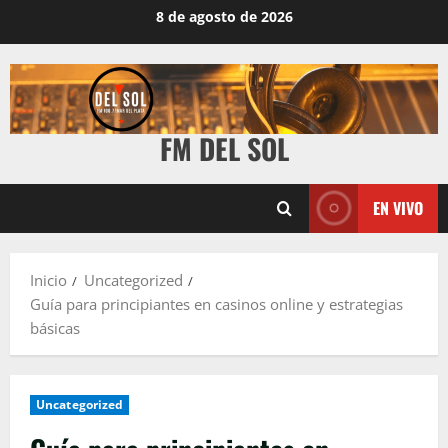
8 de agosto de 2026
FM DEL SOL
EN VIVO
Inicio
Uncategorized
Guía para principiantes en casinos online y estrategias
básicas
Uncategorized