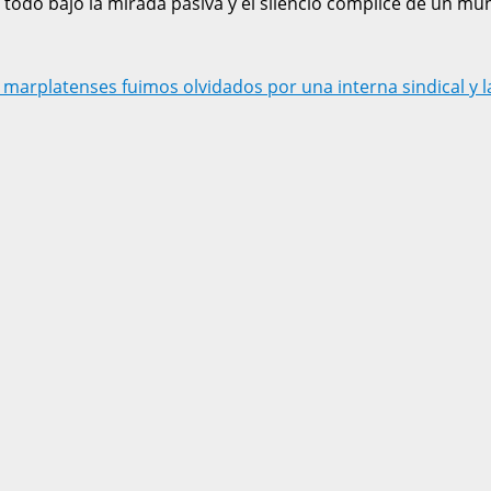
 todo bajo la mirada pasiva y el silencio cómplice de un mun
s marplatenses fuimos olvidados por una interna sindical y 