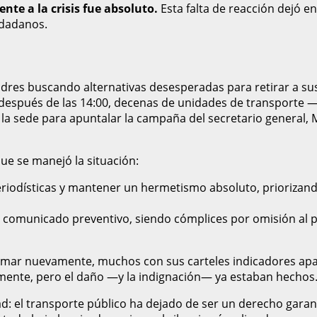
nte a la crisis fue absoluto.
Esta falta de reacción dejó en
iudadanos.
adres buscando alternativas desesperadas para retirar a sus h
 después de las 14:00, decenas de unidades de transporte 
a sede para apuntalar la campaña del secretario general, Ma
ue se manejó la situación:
riodísticas y mantener un hermetismo absoluto, priorizando
comunicado preventivo, siendo cómplices por omisión al p
asomar nuevamente, muchos con sus carteles indicadores ap
amente, pero el daño —y la indignación— ya estaban hechos
dad: el transporte público ha dejado de ser un derecho ga