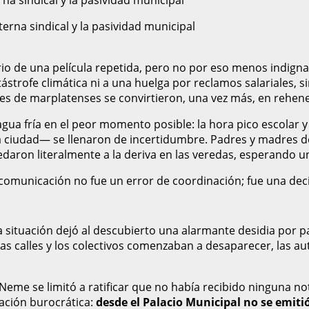
ario de una película repetida, pero no por eso menos indignan
strofe climática ni a una huelga por reclamos salariales, s
iles de marplatenses se convirtieron, una vez más, en rehene
ua fría en el peor momento posible: la hora pico escolar y 
 ciudad— se llenaron de incertidumbre. Padres y madres de f
daron literalmente a la deriva en las veredas, esperando un
de comunicación no fue un error de coordinación; fue una d
a situación dejó al descubierto una alarmante desidia por 
las calles y los colectivos comenzaban a desaparecer, las au
eme se limitó a ratificar que no había recibido ninguna noti
cación burocrática:
desde el Palacio Municipal no se emit