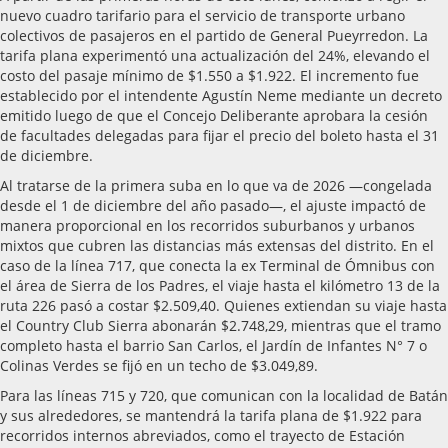
nuevo cuadro tarifario para el servicio de transporte urbano
colectivos de pasajeros en el partido de General Pueyrredon. La
tarifa plana experimentó una actualización del 24%, elevando el
costo del pasaje mínimo de $1.550 a $1.922. El incremento fue
establecido por el intendente Agustín Neme mediante un decreto
emitido luego de que el Concejo Deliberante aprobara la cesión
de facultades delegadas para fijar el precio del boleto hasta el 31
de diciembre.
Al tratarse de la primera suba en lo que va de 2026 —congelada
desde el 1 de diciembre del año pasado—, el ajuste impactó de
manera proporcional en los recorridos suburbanos y urbanos
mixtos que cubren las distancias más extensas del distrito. En el
caso de la línea 717, que conecta la ex Terminal de Ómnibus con
el área de Sierra de los Padres, el viaje hasta el kilómetro 13 de la
ruta 226 pasó a costar $2.509,40. Quienes extiendan su viaje hasta
el Country Club Sierra abonarán $2.748,29, mientras que el tramo
completo hasta el barrio San Carlos, el Jardín de Infantes N° 7 o
Colinas Verdes se fijó en un techo de $3.049,89.
Para las líneas 715 y 720, que comunican con la localidad de Batán
y sus alrededores, se mantendrá la tarifa plana de $1.922 para
recorridos internos abreviados, como el trayecto de Estación