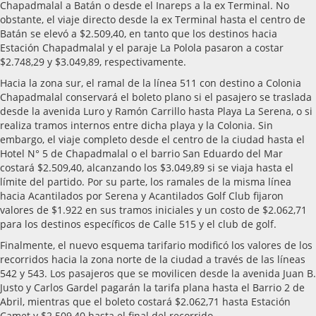
Chapadmalal a Batán o desde el Inareps a la ex Terminal. No
obstante, el viaje directo desde la ex Terminal hasta el centro de
Batán se elevó a $2.509,40, en tanto que los destinos hacia
Estación Chapadmalal y el paraje La Polola pasaron a costar
$2.748,29 y $3.049,89, respectivamente.
Hacia la zona sur, el ramal de la línea 511 con destino a Colonia
Chapadmalal conservará el boleto plano si el pasajero se traslada
desde la avenida Luro y Ramón Carrillo hasta Playa La Serena, o si
realiza tramos internos entre dicha playa y la Colonia. Sin
embargo, el viaje completo desde el centro de la ciudad hasta el
Hotel N° 5 de Chapadmalal o el barrio San Eduardo del Mar
costará $2.509,40, alcanzando los $3.049,89 si se viaja hasta el
límite del partido. Por su parte, los ramales de la misma línea
hacia Acantilados por Serena y Acantilados Golf Club fijaron
valores de $1.922 en sus tramos iniciales y un costo de $2.062,71
para los destinos específicos de Calle 515 y el club de golf.
Finalmente, el nuevo esquema tarifario modificó los valores de los
recorridos hacia la zona norte de la ciudad a través de las líneas
542 y 543. Los pasajeros que se movilicen desde la avenida Juan B.
Justo y Carlos Gardel pagarán la tarifa plana hasta el Barrio 2 de
Abril, mientras que el boleto costará $2.062,71 hasta Estación
Camet y $2.509,40 hasta el final del recorrido.