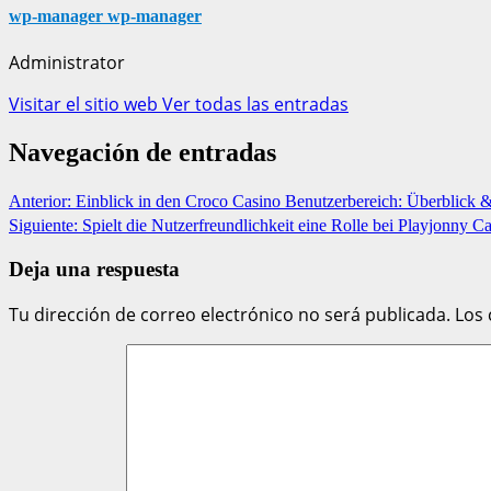
wp-manager wp-manager
Administrator
Visitar el sitio web
Ver todas las entradas
Navegación de entradas
Anterior:
Einblick in den Croco Casino Benutzerbereich: Überblick 
Siguiente:
Spielt die Nutzerfreundlichkeit eine Rolle bei Playjonny C
Deja una respuesta
Tu dirección de correo electrónico no será publicada.
Los