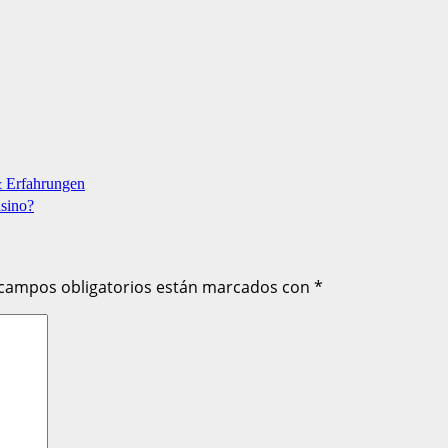
& Erfahrungen
asino?
 campos obligatorios están marcados con
*