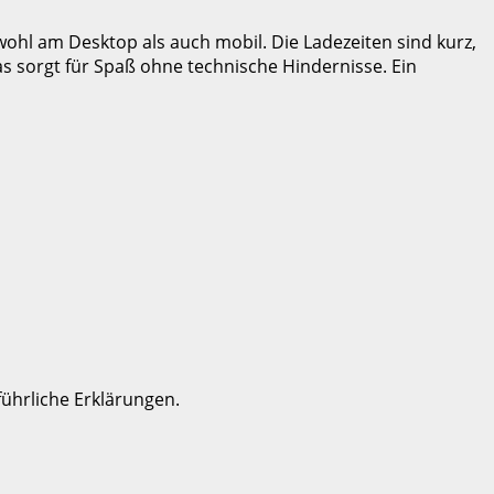
wohl am Desktop als auch mobil. Die Ladezeiten sind kurz,
as sorgt für Spaß ohne technische Hindernisse. Ein
sführliche Erklärungen.