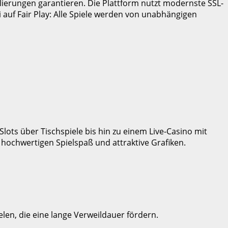
gulierungen garantieren. Die Plattform nutzt modernste SSL-
 auf Fair Play: Alle Spiele werden von unabhängigen
lots über Tischspiele bis hin zu einem Live-Casino mit
 hochwertigen Spielspaß und attraktive Grafiken.
en, die eine lange Verweildauer fördern.