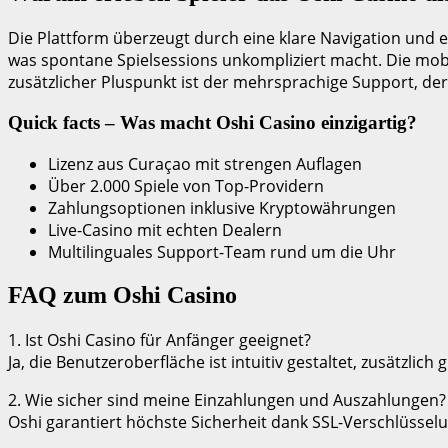
Die Plattform überzeugt durch eine klare Navigation und e
was spontane Spielsessions unkompliziert macht. Die mobil
zusätzlicher Pluspunkt ist der mehrsprachige Support, der 
Quick facts – Was macht Oshi Casino einzigartig?
Lizenz aus Curaçao mit strengen Auflagen
Über 2.000 Spiele von Top-Providern
Zahlungsoptionen inklusive Kryptowährungen
Live-Casino mit echten Dealern
Multilinguales Support-Team rund um die Uhr
FAQ zum Oshi Casino
1. Ist Oshi Casino für Anfänger geeignet?
Ja, die Benutzeroberfläche ist intuitiv gestaltet, zusätzlic
2. Wie sicher sind meine Einzahlungen und Auszahlungen?
Oshi garantiert höchste Sicherheit dank SSL-Verschlüssel