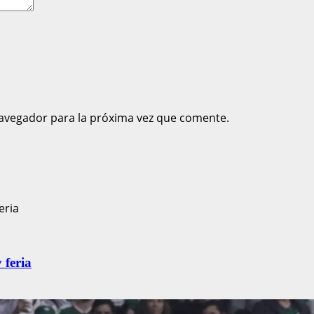
avegador para la próxima vez que comente.
 feria