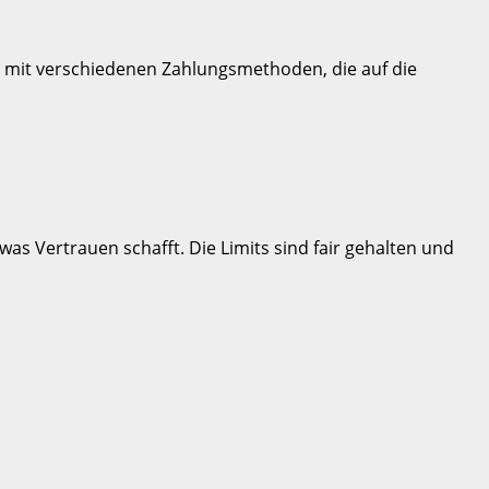
ur mit verschiedenen Zahlungsmethoden, die auf die
as Vertrauen schafft. Die Limits sind fair gehalten und