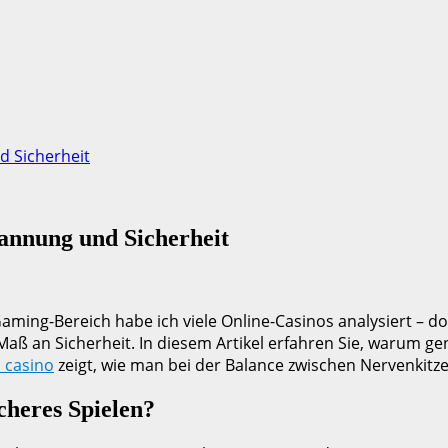
d Sicherheit
pannung und Sicherheit
Gaming-Bereich habe ich viele Online-Casinos analysiert – d
ß an Sicherheit. In diesem Artikel erfahren Sie, warum gen
 casino
zeigt, wie man bei der Balance zwischen Nervenkitzel
icheres Spielen?