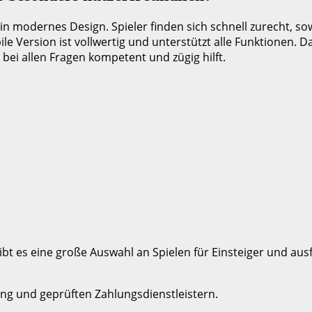
in modernes Design. Spieler finden sich schnell zurecht, so
e Version ist vollwertig und unterstützt alle Funktionen. D
bei allen Fragen kompetent und zügig hilft.
h gibt es eine große Auswahl an Spielen für Einsteiger und au
ung und geprüften Zahlungsdienstleistern.