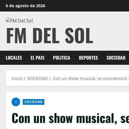
Saltar
6 de agosto de 2026
al
contenido
FM DEL SOL
LOCALES
EL PAIS
POLITICA
DEPORTES
SOCIEDAD
Inicio
SOCIEDAD
Con un show musical, se conmemoró e
SOCIEDAD
Con un show musical, 