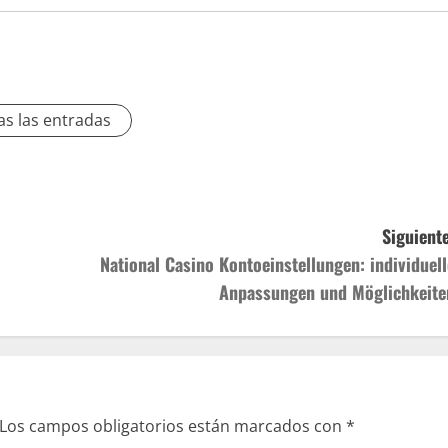
as las entradas
Siguiente
National Casino Kontoeinstellungen: individuell
Anpassungen und Möglichkeite
Los campos obligatorios están marcados con
*