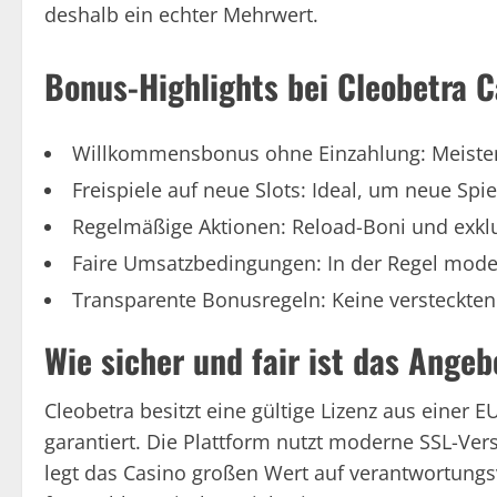
deshalb ein echter Mehrwert.
Bonus-Highlights bei Cleobetra C
Willkommensbonus ohne Einzahlung: Meistens
Freispiele auf neue Slots: Ideal, um neue Spie
Regelmäßige Aktionen: Reload-Boni und exklus
Faire Umsatzbedingungen: In der Regel moder
Transparente Bonusregeln: Keine versteckten 
Wie sicher und fair ist das Angeb
Cleobetra besitzt eine gültige Lizenz aus einer 
garantiert. Die Plattform nutzt moderne SSL-Ve
legt das Casino großen Wert auf verantwortungsv