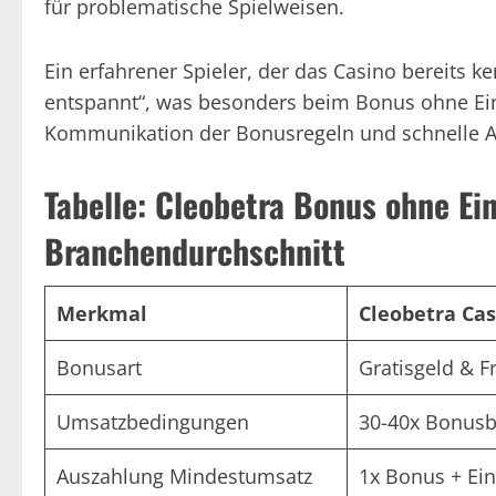
für problematische Spielweisen.
Ein erfahrener Spieler, der das Casino bereits k
entspannt“, was besonders beim Bonus ohne Einza
Kommunikation der Bonusregeln und schnelle Au
Tabelle: Cleobetra Bonus ohne Ei
Branchendurchschnitt
Merkmal
Cleobetra Ca
Bonusart
Gratisgeld & Fr
Umsatzbedingungen
30-40x Bonusb
Auszahlung Mindestumsatz
1x Bonus + Ei