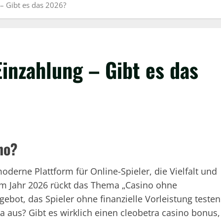
– Gibt es das 2026?
inzahlung – Gibt es das
no?
derne Plattform für Online-Spieler, die Vielfalt und
im Jahr 2026 rückt das Thema „Casino ohne
gebot, das Spieler ohne finanzielle Vorleistung testen
a aus? Gibt es wirklich einen cleobetra casino bonus,