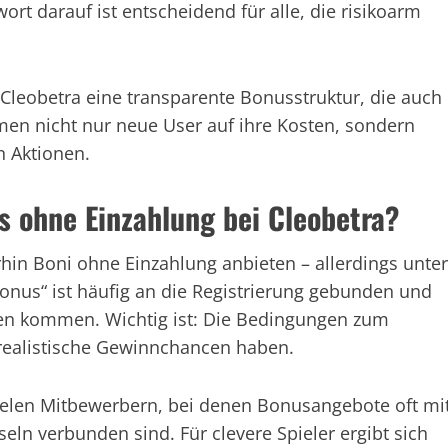
t darauf ist entscheidend für alle, die risikoarm
 Cleobetra eine transparente Bonusstruktur, die auch
mmen nicht nur neue User auf ihre Kosten, sondern
n Aktionen.
s ohne Einzahlung bei Cleobetra?
rhin Boni ohne Einzahlung anbieten – allerdings unter
nus“ ist häufig an die Registrierung gebunden und
len kommen. Wichtig ist: Die Bedingungen zum
 realistische Gewinnchancen haben.
vielen Mitbewerbern, bei denen Bonusangebote oft mi
ln verbunden sind. Für clevere Spieler ergibt sich