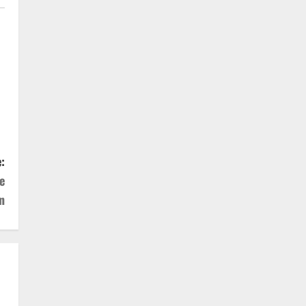
:
e
n