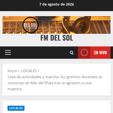
7 de agosto de 2026
FM DEL SOL
EN VIVO
Inicio
LOCALES
Cese de actividades y marcha: los gremios docentes se
convocan en Mar del Plata tras la agresión a una
maestra
LOCALES