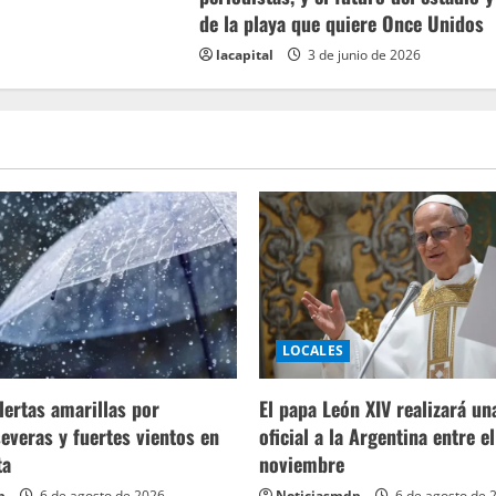
de la playa que quiere Once Unidos
lacapital
3 de junio de 2026
LOCALES
lertas amarillas por
El papa León XIV realizará una
everas y fuertes vientos en
oficial a la Argentina entre el
ta
noviembre
p
6 de agosto de 2026
Noticiasmdp
6 de agosto de 