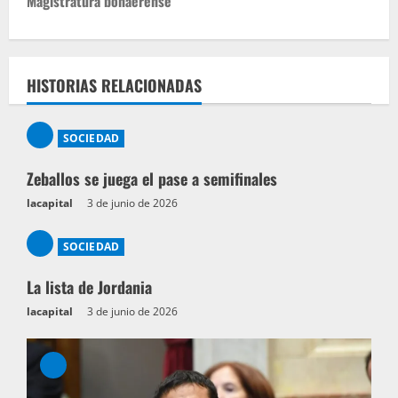
Magistratura bonaerense
a
c
i
HISTORIAS RELACIONADAS
ó
n
SOCIEDAD
d
Zeballos se juega el pase a semifinales
e
lacapital
3 de junio de 2026
e
n
SOCIEDAD
t
La lista de Jordania
r
lacapital
3 de junio de 2026
a
d
a