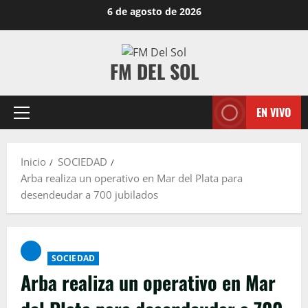
Saltar
6 de agosto de 2026
al
contenido
FM DEL SOL
EN VIVO
Menú
principal
Inicio
SOCIEDAD
Arba realiza un operativo en Mar del Plata para
desendeudar a 700 jubilados
SOCIEDAD
Arba realiza un operativo en Mar