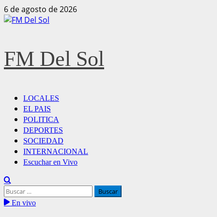
Saltar
6 de agosto de 2026
al
contenido
FM Del Sol
Menú
LOCALES
principal
EL PAIS
POLITICA
DEPORTES
SOCIEDAD
INTERNACIONAL
Escuchar en Vivo
Buscar:
En vivo