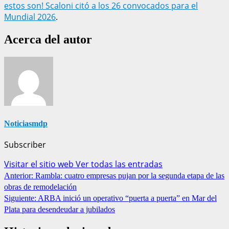
estos son! Scaloni citó a los 26 convocados para el
Mundial 2026
.
Acerca del autor
Noticiasmdp
Subscriber
Visitar el sitio web
Ver todas las entradas
Navegación
Anterior:
Rambla: cuatro empresas pujan por la segunda etapa de las
obras de remodelación
de
Siguiente:
ARBA inició un operativo “puerta a puerta” en Mar del
entradas
Plata para desendeudar a jubilados