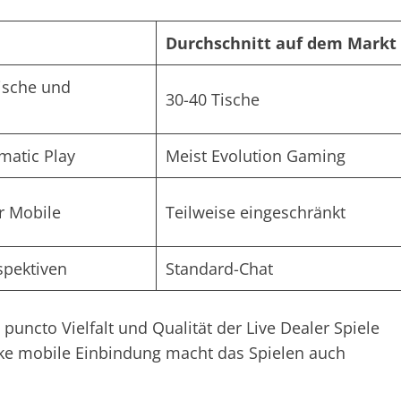
Durchschnitt auf dem Markt
ische und
30-40 Tische
matic Play
Meist Evolution Gaming
ür Mobile
Teilweise eingeschränkt
spektiven
Standard-Chat
 puncto Vielfalt und Qualität der Live Dealer Spiele
rke mobile Einbindung macht das Spielen auch