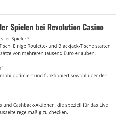
ler Spielen bei Revolution Casino
ealer Spielen?
Tisch. Einige Roulette- und Blackjack-Tische starten
insätze von mehreren tausend Euro erlauben.
n?
ll mobiloptimiert und funktioniert sowohl über den
s und Cashback-Aktionen, die speziell für das Live
nusseite regelmäßig zu checken.