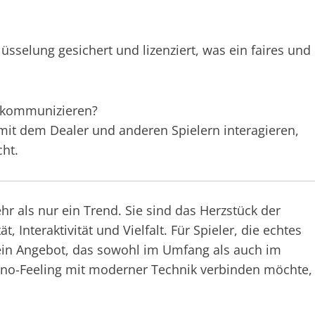
sselung gesichert und lizenziert, was ein faires und
o kommunizieren?
 mit dem Dealer und anderen Spielern interagieren,
ht.
hr als nur ein Trend. Sie sind das Herzstück der
 Interaktivität und Vielfalt. Für Spieler, die echtes
 ein Angebot, das sowohl im Umfang als auch im
sino-Feeling mit moderner Technik verbinden möchte,