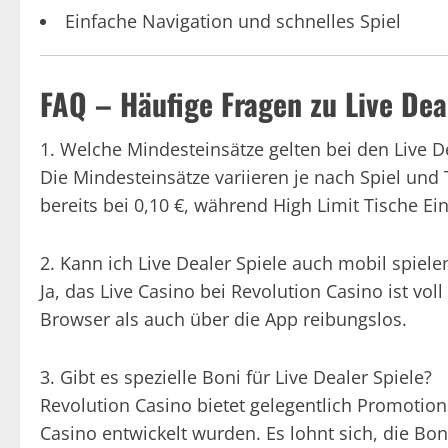
Einfache Navigation und schnelles Spiel
FAQ – Häufige Fragen zu Live Dea
1. Welche Mindesteinsätze gelten bei den Live D
Die Mindesteinsätze variieren je nach Spiel und 
bereits bei 0,10 €, während High Limit Tische E
2. Kann ich Live Dealer Spiele auch mobil spiele
Ja, das Live Casino bei Revolution Casino ist vo
Browser als auch über die App reibungslos.
3. Gibt es spezielle Boni für Live Dealer Spiele?
Revolution Casino bietet gelegentlich Promotion
Casino entwickelt wurden. Es lohnt sich, die Bo