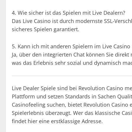
4. Wie sicher ist das Spielen mit Live Dealern?
Das Live Casino ist durch modernste SSL-Verschlü
sicheres Spielen garantiert.
5. Kann ich mit anderen Spielern im Live Casin
Ja, über den integrierten Chat können Sie direkt
was das Erlebnis sehr sozial und dynamisch mac
Live Dealer Spiele sind bei Revolution Casino me
Plattform und setzen Standards in Sachen Qualität,
Casinofeeling suchen, bietet Revolution Casino
Spielerlebnis überzeugt. Wer das klassische Ca
findet hier eine erstklassige Adresse.