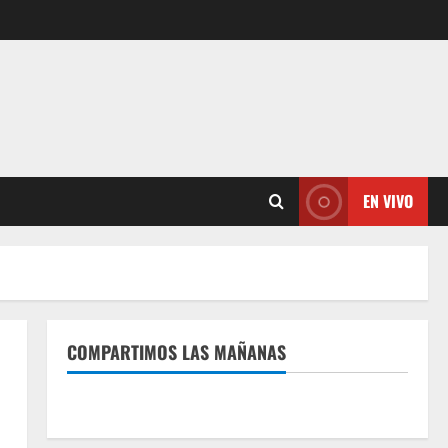
EN VIVO
COMPARTIMOS LAS MAÑANAS