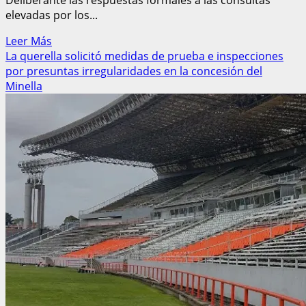
Deliberante las respuestas formales a las consultas
elevadas por los...
Leer
Leer Más
más
La querella solicitó medidas de prueba e inspecciones
acerca
por presuntas irregularidades en la concesión del
de
Minella
Pliego
de
Transporte
público:
Los
refugios
se
financiaran
con
el
boleto
y
se
incluyó