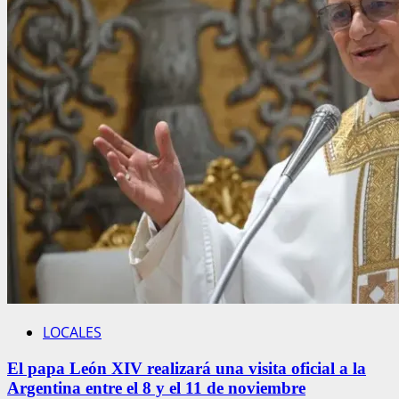
amarillas
por
tormentas
severas
y
fuertes
vientos
en
Mar
del
Plata
LOCALES
El papa León XIV realizará una visita oficial a la
Argentina entre el 8 y el 11 de noviembre