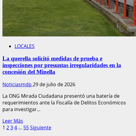
una
cláusula
antimonopólica
LOCALES
La querella solicitó medidas de prueba e
inspecciones por presuntas irregularidades en la
concesión del Minella
Noticiasmdp
29 de julio de 2026
La ONG Mirada Ciudadana presentó una batería de
requerimientos ante la Fiscalía de Delitos Económicos
para investigar...
Leer
Leer Más
Paginación
más
1
2
3
4
…
55
Siguiente
acerca
de