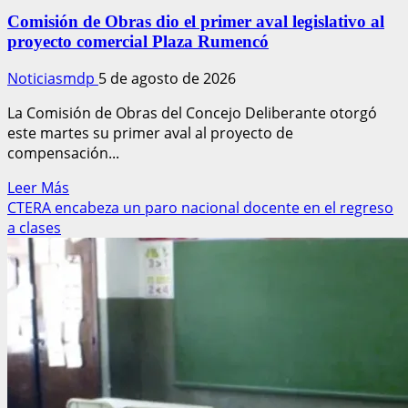
Comisión de Obras dio el primer aval legislativo al
proyecto comercial Plaza Rumencó
Noticiasmdp
5 de agosto de 2026
La Comisión de Obras del Concejo Deliberante otorgó
este martes su primer aval al proyecto de
compensación...
Leer
Leer Más
más
CTERA encabeza un paro nacional docente en el regreso
acerca
a clases
de
Comisión
de
Obras
dio
el
primer
aval
legislativo