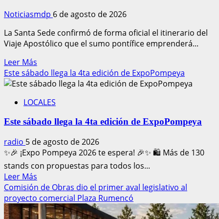
Noticiasmdp
6 de agosto de 2026
La Santa Sede confirmó de forma oficial el itinerario del
Viaje Apostólico que el sumo pontífice emprenderá...
Leer
Leer Más
más
Este sábado llega la 4ta edición de ExpoPompeya
acerca
de
LOCALES
El
papa
Este sábado llega la 4ta edición de ExpoPompeya
León
XIV
radio
5 de agosto de 2026
realizará
✨🎉 ¡Expo Pompeya 2026 te espera! 🎉✨ 🛍️ Más de 130
una
stands con propuestas para todos los...
visita
Leer
Leer Más
oficial
más
Comisión de Obras dio el primer aval legislativo al
a
acerca
proyecto comercial Plaza Rumencó
la
de
Argentina
Este