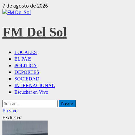
Saltar
7 de agosto de 2026
al
contenido
FM Del Sol
Menú
LOCALES
principal
EL PAIS
POLITICA
DEPORTES
SOCIEDAD
INTERNACIONAL
Escuchar en Vivo
Buscar:
En vivo
Exclusivo