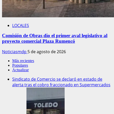
LOCALES
Comisión de Obras dio el primer aval legislativo al
proyecto comercial Plaza Rumencó
Noticiasmdp
5 de agosto de 2026
Más recientes
Populares
Actualizar
Sindicato de Comercio se declaró en estado de
alerta tras el cobro fraccionado en Supermercados