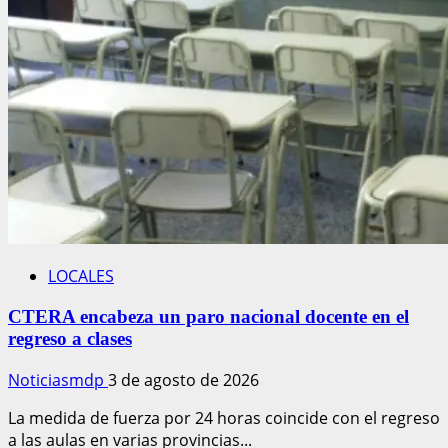
al
proyecto
comercial
Plaza
Rumencó
LOCALES
CTERA encabeza un paro nacional docente en el
regreso a clases
Noticiasmdp
3 de agosto de 2026
La medida de fuerza por 24 horas coincide con el regreso
a las aulas en varias provincias...