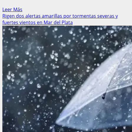
Leer
Leer Más
más
Rigen dos alertas amarillas por tormentas severas y
acerca
fuertes vientos en Mar del Plata
de
Sindicato
de
Comercio
se
declaró
en
estado
de
alerta
tras
el
cobro
fraccionado
en
Supermercados