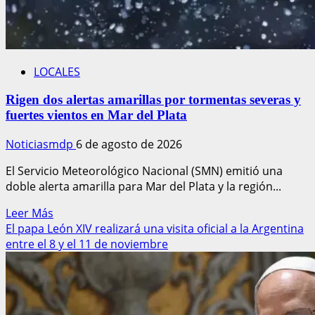
Toledo
LOCALES
Rigen dos alertas amarillas por tormentas severas y
fuertes vientos en Mar del Plata
Noticiasmdp
6 de agosto de 2026
El Servicio Meteorológico Nacional (SMN) emitió una
doble alerta amarilla para Mar del Plata y la región...
Leer
Leer Más
más
El papa León XIV realizará una visita oficial a la Argentina
acerca
entre el 8 y el 11 de noviembre
de
Rigen
dos
alertas